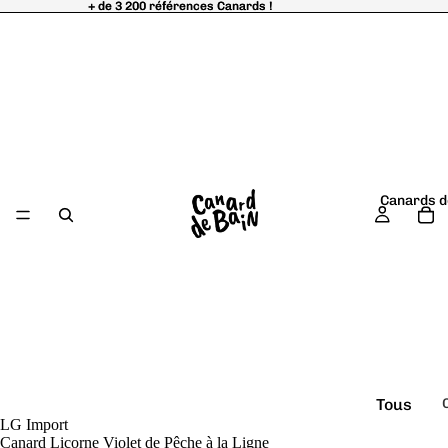
+ de 3 200 références Canards !
+ de 3 200 références Canards !
Canards d
Tous
LG Import
é
les
Canard Licorne Violet de Pêche à la Ligne