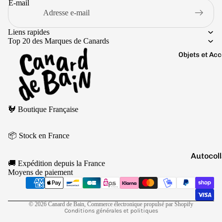
Boutons 
E-mail
manchet
Bracelet
Liens rapides
Top 20 des Marques de Canards
Colliers
Objets et Ac
Charms
Couleurs
Pins
Arc-
Tout voir..
Politique de remboursement
en-
🐓 Boutique Française
Politique de confidentialité
ciel
Conditions d’utilisation
Argen
📦 Stock en France
Politique d’expédition
té
Conditions générales de vente
Autocol
Blanc
🚚 Expédition depuis la France
V
Mentions légales
Bougies
Moyens de paiement
Bleu
Coordonnées
Porte-cl
Doré
Politique de résiliation
Tirelire
© 2026
Canard de Bain
,
Commerce électronique propulsé par Shopify
Gris
Conditions générales et politiques