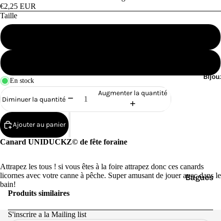
Cana
€2,25 EUR
rds
Taille
de
Petit
Bain
Grand
Bijou
En stock
Augmenter la quantité
Diminuer la quantité
o
Ajouter au panier
Canard UNIDUCKZ© de fête foraine
Attrapez les tous ! si vous êtes à la foire attrapez donc ces canards
licornes avec votre canne à pêche. Super amusant de jouer avec dans le
Bagues
e
bain!
Produits similaires
Boucles
d'oreilles
S'inscrire a la Mailing list