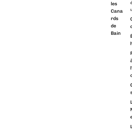
é
les
Cana
rds
de
Bain
o
e