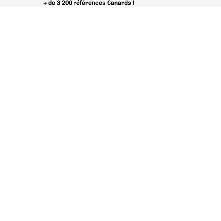
+ de 3 200 références Canards !
+ de 3 200 références Canards !