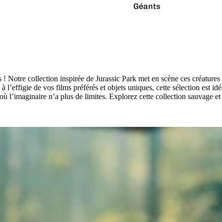
Géants
Latex Naturel
Lumineux
Paillettes
Vibrants
! Notre collection inspirée de Jurassic Park met en scène ces créature
l’effigie de vos films préférés et objets uniques, cette sélection est id
ù l’imaginaire n’a plus de limites. Explorez cette collection sauvage et
Couleurs
Arc-en-ciel
Rouge
Argenté
Rose
Blanc
Turquoise
Bleu
Vert
Doré
Violet
Gris
Jaune