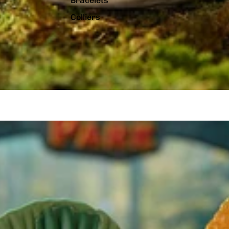
Bracelets
Colliers
Charms
Pins
Tout voir...