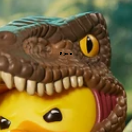
Marron
Noir
Orange
Bijoux