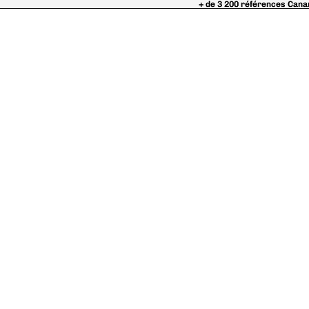
+ de 3 200 références Cana
+ de 3 200 références Cana