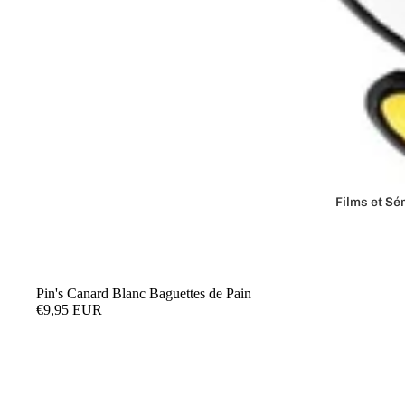
Films et Sé
Aquaman
Batman
Beetlejuic
Épuisé
Pin's Canard Blanc Baguettes de Pain
€9,95 EUR
DC Comic
Donjons e
Friends