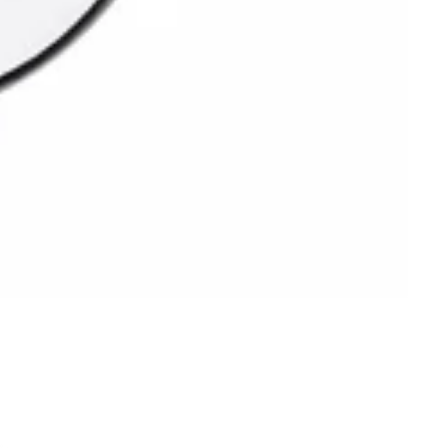
k
gs
n