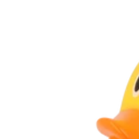
Ghostbus
Good Luck
Gremlins
Hammer F
Jeux Vidéo
Borderlan
Crash Ban
Dark Soul
Destiny
Doom
Fallout
Five Night
God of Wa