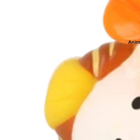
Metal Gea
My Hero 
Ani
Chan
Chev
Drag
Films
Fleu
Hall
Jeux
Lico