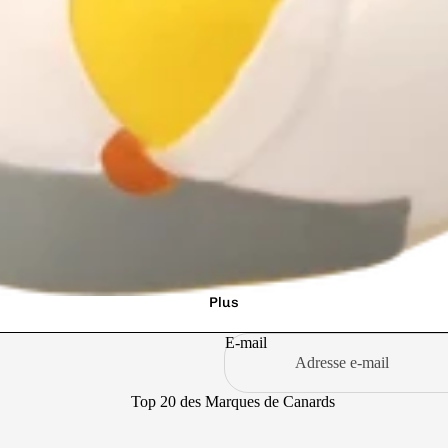
rs
culteurs
Infirmières
Policiers
ts secrets
Informaticiens
Politiciens
lanciers
Jardiniers
Pompiers
angers
Journalistes
Religieux
ns
Marins
Restaurateurs
iniers
Militaires
eurs
Mineurs
ers
Ouvriers du
Bâtiment
liers
Plus
Pilotes automobiles
ses de l'Air
E-mail
Pilotes d'Avion
Top 20 des Marques de Canards
iculturel
Pays
Pirates
Allemagne
🎄
Princesses