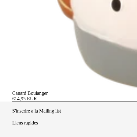
Métie
Agri
Agen
Ambu
Boul
Clow
Cuis
Doct
Gam
Hôtel
Épuisé
Canard Boulanger
€14,95 EUR
Hôtes
S'inscrire a la Mailing list
Liens rapides
Mult
Noël 