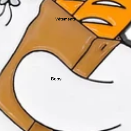
Vêtements
Bobs
Casquettes
Chaussettes
Culottes
Pulls
T-shirts