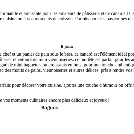
Étanches
ourmande et amusante pour les amateurs de pâtisserie et de canards ! Ce
Flotte à l'endroit
tre cuisine ou à vos moments de cuisson. Parfaits pour les passionnés de
Géants
Latex Naturel
Lumineux
Bijoux
e chef et un panier de pain sous le bras, ce canard est l'élément idéal p
Paillettes
tissier et entouré de mini viennoiseries, ce modèle est parfait pour les
né de mini baguettes ou croissants en bois, pour une touche authentique
Vibrants
ec des motifs de pains, viennoiseries et autres délices, prêt à rendre vo
Couleurs
parfaits pour décorer votre cuisine, ajouter une touche d'humour ou offr
Arc-en-ciel
Rouge
re vos moments culinaires encore plus délicieux et joyeux !
Argenté
Rose
Bagues
Blanc
Turquoise
Boucles d'oreilles
Bleu
Vert
Boutons de manchette
Doré
Violet