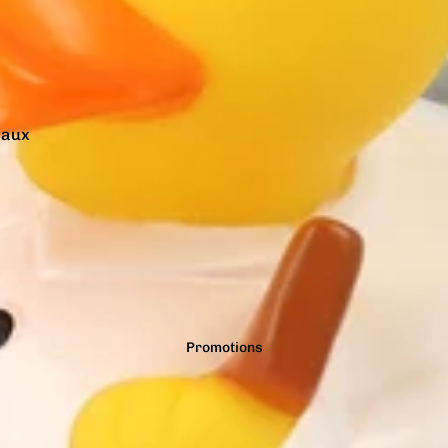
r Solid
Academia
maux
teurs et Musiciens
aliers
ons
 et Séries
rs et Plantes
oween 🎃
Promotions
 Vidéo
rnes