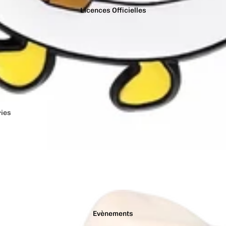
Licences Officielles
ries
Jurassic Park
Stanley Kubric
Justice League
Star Trek
e
Le Grinch
Stranger Thin
s
le Seigneur des
Suicide Squad
Anneaux
t Dragons
Transformers
les Dents de la Mer
Wonder Woma
Evènements
Les Minions