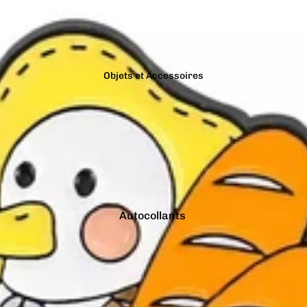
Bracelets
Gris
Colliers
Jaune
Charms
Marron
Pins
Objets et Accessoires
Noir
Tout voir...
Orange
Autocollants
Bougies
Porte-clés
Tirelires