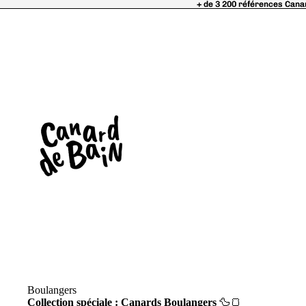
+ de 3 200 références Cana
+ de 3 200 références Cana
Boulangers
Collection spéciale : Canards Boulangers
🦆🍞