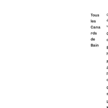
Tous
é
les
Cana
rds
de
Bain
o