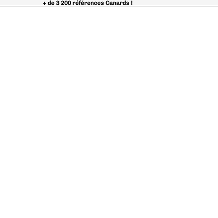
+ de 3 200 références Canards !
+ de 3 200 références Canards !