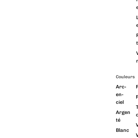
e
Couleurs
Arc-
en-
ciel
Argen
té
Blanc
V