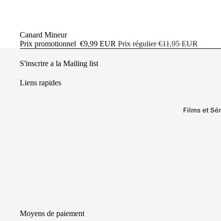
Promotion
Canard Mineur
Prix promotionnel
€9,99 EUR
Prix régulier
€11,95 EUR
S'inscrire a la Mailing list
Liens rapides
Films et Sé
Aquaman
Batman
Beetlejuic
DC Comic
Donjons e
Friends
Moyens de paiement