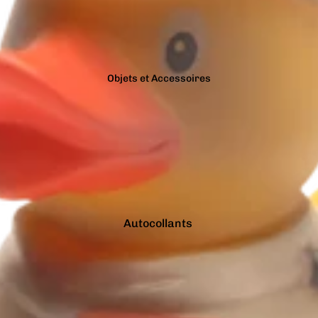
Bracelets
Gris
Colliers
Jaune
Charms
Marron
Pins
Objets et Accessoires
Noir
Tout voir...
Orange
Autocollants
Bougies
Porte-clés
Tirelires