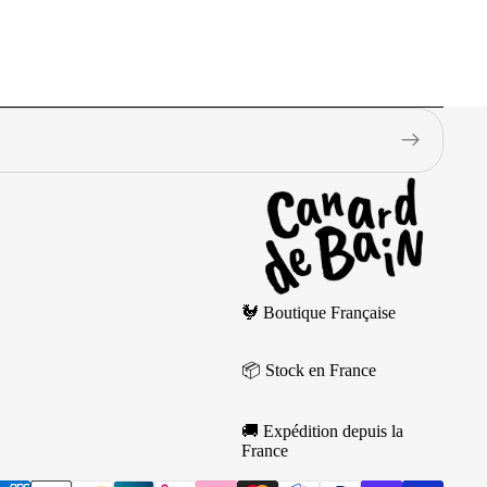
k
🐓 Boutique Française
gs
📦 Stock en France
🚚 Expédition depuis la
France
n