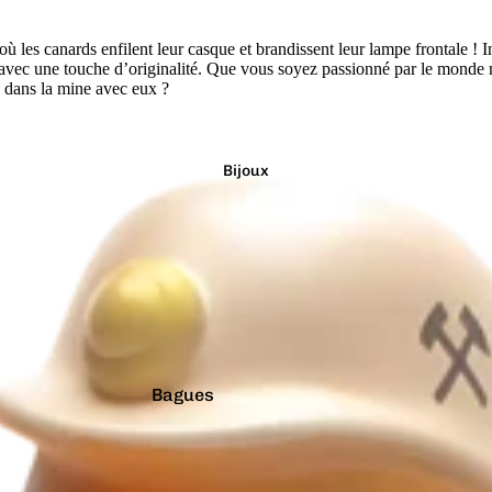
Étanches
ù les canards enfilent leur casque et brandissent leur lampe frontale ! In
Flotte à l'endroit
on avec une touche d’originalité. Que vous soyez passionné par le mond
e dans la mine avec eux ?
Géants
Latex Naturel
Lumineux
Bijoux
Paillettes
Vibrants
Couleurs
Arc-en-ciel
Rouge
Argenté
Rose
Bagues
Blanc
Turquoise
Boucles d'oreilles
Bleu
Vert
Boutons de manchette
Doré
Violet