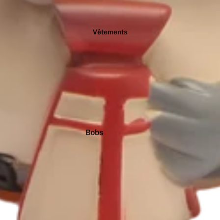
Vêtements
Bobs
Casquettes
Chaussettes
Culottes
Pulls
T-shirts