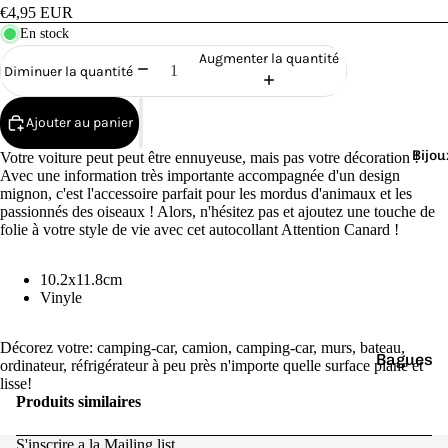
Cana
€4,95 EUR
rds
En stock
de
Augmenter la quantité
Diminuer la quantité
Bain
Ajouter au panier
Bijou
Votre voiture peut peut être ennuyeuse, mais pas votre décoration !
Avec une information très importante accompagnée d'un design
mignon, c'est l'accessoire parfait pour les mordus d'animaux et les
passionnés des oiseaux ! Alors, n'hésitez pas et ajoutez une touche de
o
folie à votre style de vie avec cet autocollant Attention Canard !
10.2x11.8cm
Vinyle
Décorez votre: camping-car, camion, camping-car, murs, bateau,
Bagues
e
ordinateur, réfrigérateur à peu près n'importe quelle surface plane et
lisse!
Boucles
Produits similaires
d'oreilles
S'inscrire a la Mailing list