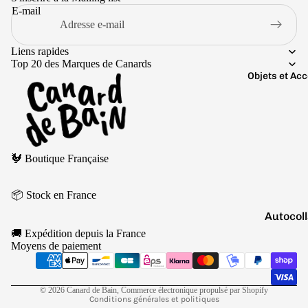
Boutons 
E-mail
manchet
Bracelet
Liens rapides
Top 20 des Marques de Canards
Colliers
Objets et Ac
Charms
Couleurs
Pins
Arc-
Tout voir..
en-
Politique de remboursement
ciel
🐓 Boutique Française
Politique de confidentialité
Argen
Conditions d’utilisation
té
📦 Stock en France
Politique d’expédition
Autocol
Blanc
Conditions générales de vente
V
🚚 Expédition depuis la France
Mentions légales
Bougies
Bleu
Moyens de paiement
Coordonnées
Porte-cl
Doré
Politique de résiliation
Tirelire
Gris
© 2026
Canard de Bain
,
Commerce électronique propulsé par Shopify
Conditions générales et politiques