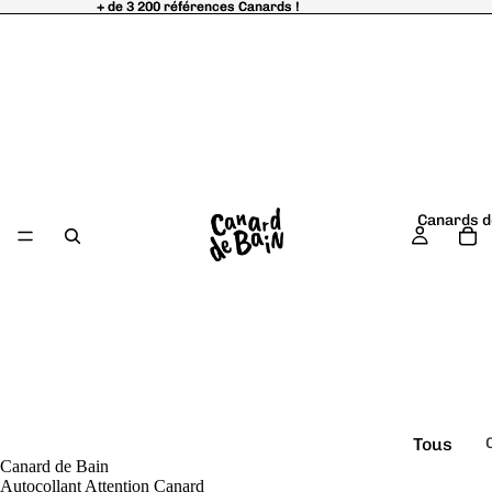
+ de 3 200 références Canards !
+ de 3 200 références Canards !
Canards d
Tous
Canard de Bain
é
les
Autocollant Attention Canard