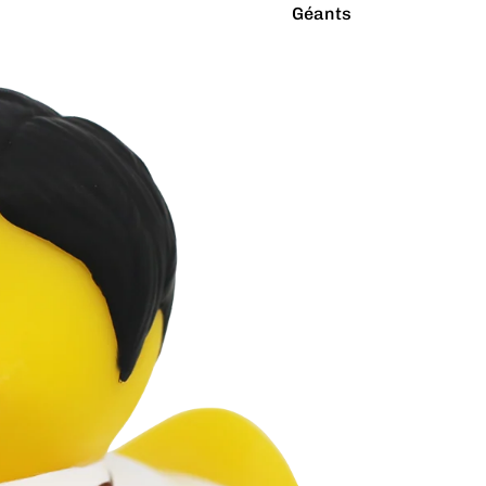
Géants
Latex Naturel
Lumineux
Paillettes
Vibrants
Couleurs
Arc-en-ciel
Rouge
Argenté
Rose
Blanc
Turquoise
Bleu
Vert
Doré
Violet
Gris
Jaune