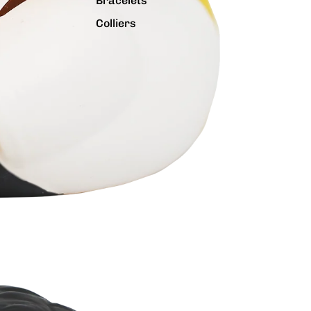
Bracelets
Colliers
Charms
Pins
Tout voir...