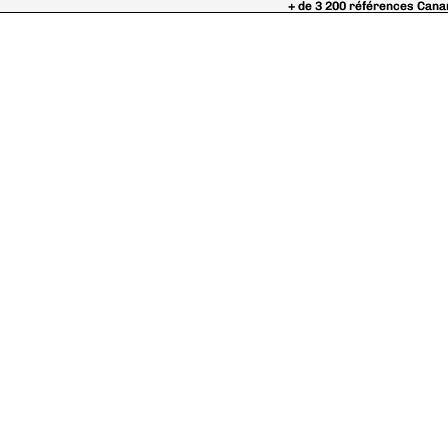
+ de 3 200 références Cana
+ de 3 200 références Cana