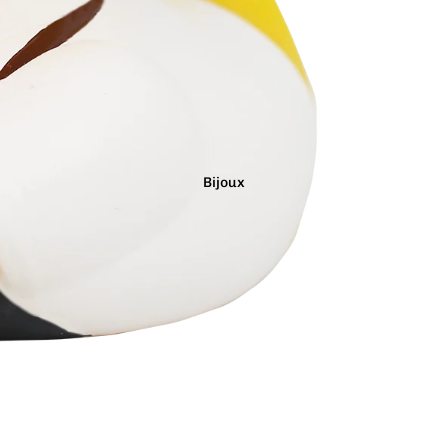
Marron
Noir
Orange
Bijoux