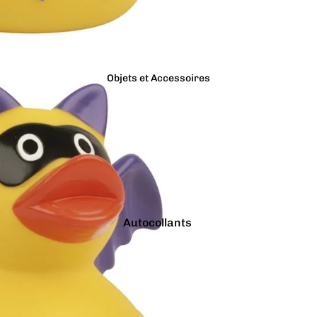
Bracelets
Gris
Colliers
Jaune
Charms
Marron
Pins
Objets et Accessoires
Noir
Tout voir...
Orange
Autocollants
Bougies
Porte-clés
Tirelires