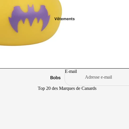
Vêtements
E-mail
Bobs
Casquettes
Top 20 des Marques de Canards
Chaussettes
Culottes
Politique de remboursement
Pulls
Politique de confidentialité
T-shirts
Conditions d’utilisation