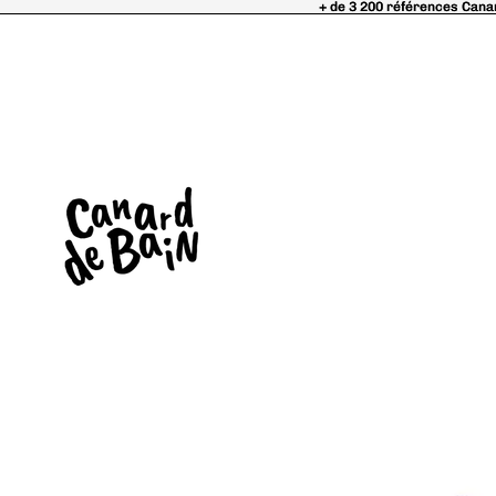
+ de 3 200 références Cana
+ de 3 200 références Cana