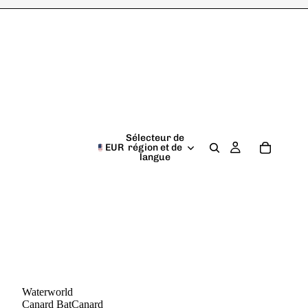
Sélecteur de
EUR
région et de
langue
Waterworld
Canard BatCanard