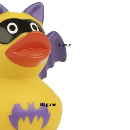
Étanches
Flotte à l'endroit
Géants
Latex Naturel
Lumineux
Bijoux
Paillettes
Vibrants
Couleurs
Arc-en-ciel
Rouge
Argenté
Rose
Bagues
Blanc
Turquoise
Boucles d'oreilles
Bleu
Vert
Boutons de manchette
Doré
Violet