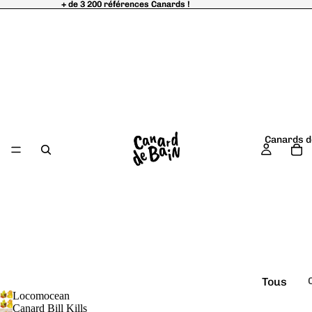
+ de 3 200 références Canards !
+ de 3 200 références Canards !
Canards d
Tous
Locomocean
é
les
Canard Bill Kills