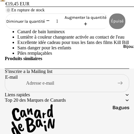
Cana
€19,45 EUR
rds
En rupture de stock
de
Augmenter la quantité
Épuisé
Diminuer la quantité
Bain
Canard de bain lumineux
Lumière à couleur changeante activée au contact de l'eau
Excellente idée cadeau pour tous les fans des films Kill Bill
Bijou
Sans danger pour les enfants
Piles remplaçables
Produits similaires
o
S'inscrire a la Mailing list
E-mail
Liens rapides
Top 20 des Marques de Canards
Bagues
e
Boucles
d'oreilles
Politique de remboursement