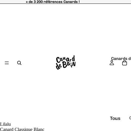
+ de 3 200 références Canards !
+ de 3 200 références Canards !
Canards d
Tous
Lilalu
é
les
Canard Classique Blanc