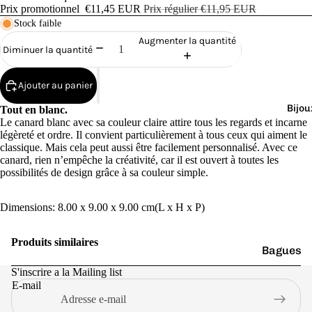
Cana
Prix promotionnel
€11,45 EUR
Prix régulier
€11,95 EUR
rds
Stock faible
de
Augmenter la quantité
Diminuer la quantité
Bain
Ajouter au panier
Bijou
Tout en blanc.
Le canard blanc avec sa couleur claire attire tous les regards et incarne
légèreté et ordre. Il convient particulièrement à tous ceux qui aiment le
classique. Mais cela peut aussi être facilement personnalisé. Avec ce
o
canard, rien n’empêche la créativité, car il est ouvert à toutes les
possibilités de design grâce à sa couleur simple.
Dimensions: 8.00 x 9.00 x 9.00 cm(L x H x P)
Produits similaires
Bagues
e
S'inscrire a la Mailing list
Boucles
E-mail
d'oreilles