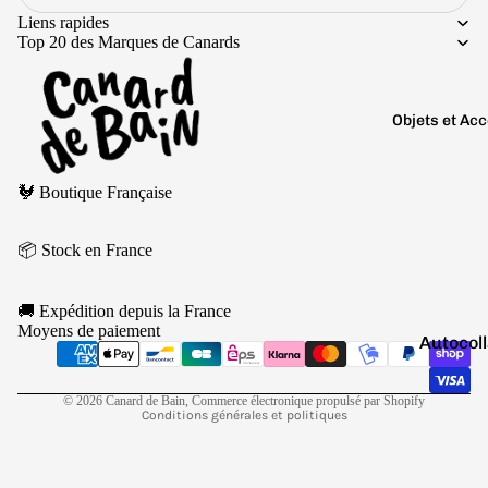
Boutons 
Liens rapides
manchet
Top 20 des Marques de Canards
Bracelet
Colliers
Objets et Ac
Charms
Couleurs
Politique de remboursement
Pins
Arc-
🐓 Boutique Française
Politique de confidentialité
Tout voir..
en-
Conditions d’utilisation
ciel
📦 Stock en France
Politique d’expédition
Argen
Conditions générales de vente
té
🚚 Expédition depuis la France
Mentions légales
Moyens de paiement
Autocol
Blanc
Coordonnées
V
Bougies
Politique de résiliation
Bleu
© 2026
Canard de Bain
,
Commerce électronique propulsé par Shopify
Porte-cl
Doré
Conditions générales et politiques
Tirelire
Gris