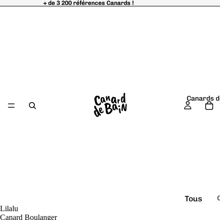
+ de 3 200 références Canards !
+ de 3 200 références Canards !
Canards d
Tous
Lilalu
é
les
Canard Boulanger