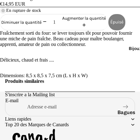
Cana
€14,95 EUR
rds
En rupture de stock
de
Augmenter la quantité
Épuisé
Diminuer la quantité
Bain
Fraîchement sorti du four: se lever toujours tôt pour pouvoir fournir
une miche de pain fraîche. Beau cadeau pour maître boulanger,
apprenti, amateur de pain ou collectionneur.
Bijou
Délicieux, chaud et frais ....
o
Dimensions: 8,5 x 8,5 x 7,5 cm (L x H x W)
Produits similaires
S'inscrire a la Mailing list
E-mail
Bagues
e
Liens rapides
Boucles
Top 20 des Marques de Canards
d'oreilles