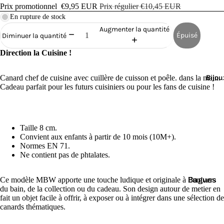
Cana
Prix promotionnel
€9,95 EUR
Prix régulier
€10,45 EUR
rds
En rupture de stock
de
Augmenter la quantité
Épuisé
Diminuer la quantité
Bain
Direction la Cuisine !
Canard chef de cuisine avec cuillère de cuisson et poêle. dans la main.
Bijou
Cadeau parfait pour les futurs cuisiniers ou pour les fans de cuisine !
o
Taille 8 cm.
Convient aux enfants à partir de 10 mois (10M+).
Normes EN 71.
Ne contient pas de phtalates.
Bagues
Ce modèle MBW apporte une touche ludique et originale à l’univers
e
du bain, de la collection ou du cadeau. Son design autour de metier en
Boucles
fait un objet facile à offrir, à exposer ou à intégrer dans une sélection de
canards thématiques.
d'oreilles