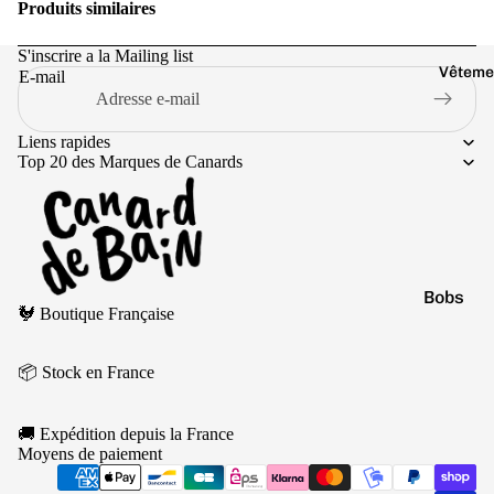
Jaune
Produits similaires
Marr
S'inscrire a la Mailing list
on
Vêteme
E-mail
Noir
Orang
Liens rapides
Top 20 des Marques de Canards
e
Politique de remboursement
Bobs
🐓 Boutique Française
Politique de confidentialité
Casquet
Conditions d’utilisation
Chausse
📦 Stock en France
Politique d’expédition
Culottes
Conditions générales de vente
🚚 Expédition depuis la France
Mentions légales
Pulls
Moyens de paiement
Coordonnées
T-shirts