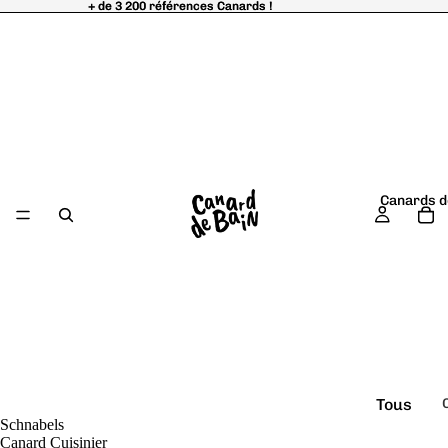
+ de 3 200 références Canards !
+ de 3 200 références Canards !
Canards d
Tous
Schnabels
é
les
Canard Cuisinier