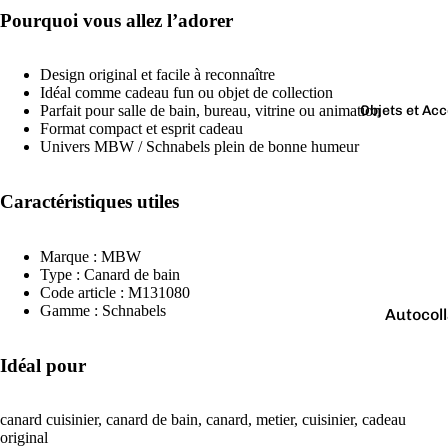
Boutons 
Pourquoi vous allez l’adorer
manchet
Bracelet
Design original et facile à reconnaître
Colliers
Idéal comme cadeau fun ou objet de collection
Objets et Ac
Parfait pour salle de bain, bureau, vitrine ou animation
Charms
Format compact et esprit cadeau
Couleurs
Univers MBW / Schnabels plein de bonne humeur
Pins
Arc-
Tout voir..
en-
Caractéristiques utiles
ciel
Marque : MBW
Argen
Type : Canard de bain
té
Code article : M131080
Gamme : Schnabels
Autocol
Blanc
V
Bougies
Bleu
Idéal pour
Porte-cl
Doré
Tirelire
Gris
canard cuisinier, canard de bain, canard, metier, cuisinier, cadeau
original