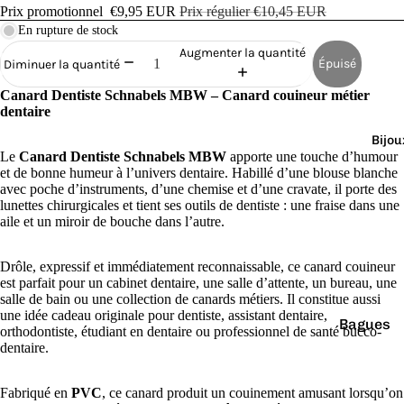
Cana
Prix promotionnel
€9,95 EUR
Prix régulier
€10,45 EUR
rds
En rupture de stock
de
Augmenter la quantité
Épuisé
Diminuer la quantité
Bain
Canard Dentiste Schnabels MBW – Canard couineur métier
dentaire
Bijou
Le
Canard Dentiste Schnabels MBW
apporte une touche d’humour
et de bonne humeur à l’univers dentaire. Habillé d’une blouse blanche
avec poche d’instruments, d’une chemise et d’une cravate, il porte des
o
lunettes chirurgicales et tient ses outils de dentiste : une fraise dans une
aile et un miroir de bouche dans l’autre.
Drôle, expressif et immédiatement reconnaissable, ce canard couineur
est parfait pour un cabinet dentaire, une salle d’attente, un bureau, une
salle de bain ou une collection de canards métiers. Il constitue aussi
une idée cadeau originale pour dentiste, assistant dentaire,
Bagues
e
orthodontiste, étudiant en dentaire ou professionnel de santé bucco-
dentaire.
Boucles
d'oreilles
Fabriqué en
PVC
, ce canard produit un couinement amusant lorsqu’on