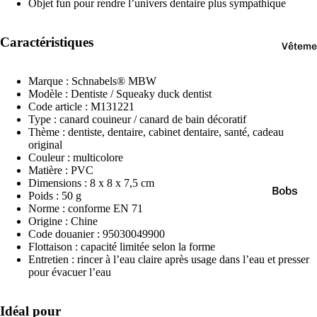
Jaune
Objet fun pour rendre l’univers dentaire plus sympathique
Marr
on
Caractéristiques
Vêteme
Noir
Marque : Schnabels® MBW
Orang
Modèle : Dentiste / Squeaky duck dentist
e
Code article : M131221
Type : canard couineur / canard de bain décoratif
Thème : dentiste, dentaire, cabinet dentaire, santé, cadeau
original
Couleur : multicolore
Matière : PVC
Dimensions : 8 x 8 x 7,5 cm
Bobs
Poids : 50 g
Norme : conforme EN 71
Casquet
Origine : Chine
Code douanier : 95030049900
Chausse
Flottaison : capacité limitée selon la forme
Entretien : rincer à l’eau claire après usage dans l’eau et presser
Culottes
pour évacuer l’eau
Pulls
T-shirts
Idéal pour