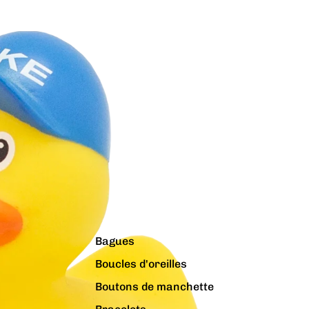
Bagues
Boucles d'oreilles
Boutons de manchette