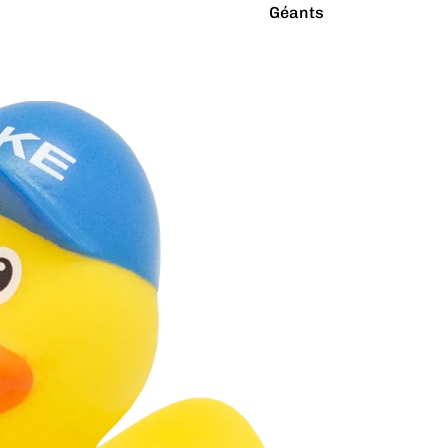
Géants
Latex Naturel
Lumineux
Paillettes
Vibrants
Couleurs
Arc-en-ciel
Rouge
Argenté
Rose
Blanc
Turquoise
Bleu
Vert
Doré
Violet
Gris
Jaune