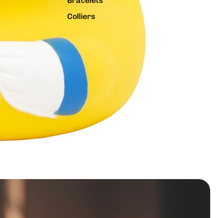
Bracelets
Colliers
Charms
Pins
Tout voir...