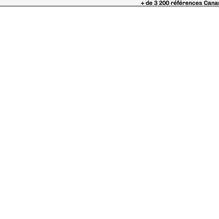
+ de 3 200 références Cana
+ de 3 200 références Cana