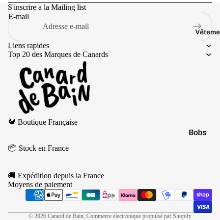
Jaune
S'inscrire a la Mailing list
Marr
E-mail
on
Vêteme
Noir
Liens rapides
Top 20 des Marques de Canards
Orang
e
Politique de remboursement
🐓 Boutique Française
Politique de confidentialité
Bobs
Conditions d’utilisation
📦 Stock en France
Casquet
Politique d’expédition
Conditions générales de vente
Chausse
🚚 Expédition depuis la France
Mentions légales
Culottes
Moyens de paiement
Coordonnées
Pulls
Politique de résiliation
T-shirts
© 2026
Canard de Bain
,
Commerce électronique propulsé par Shopify