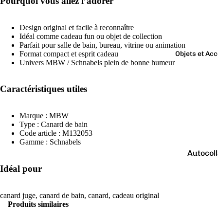
Pourquoi vous allez l’adorer
Boutons 
manchet
Design original et facile à reconnaître
Bracelet
Idéal comme cadeau fun ou objet de collection
Parfait pour salle de bain, bureau, vitrine ou animation
Colliers
Format compact et esprit cadeau
Objets et Ac
Charms
Univers MBW / Schnabels plein de bonne humeur
Couleurs
Pins
Arc-
Caractéristiques utiles
Tout voir..
en-
ciel
Marque : MBW
Type : Canard de bain
Argen
Code article : M132053
té
Gamme : Schnabels
Autocol
Blanc
V
Idéal pour
Bougies
Bleu
Porte-cl
Doré
canard juge, canard de bain, canard, cadeau original
Tirelire
Gris
Produits similaires