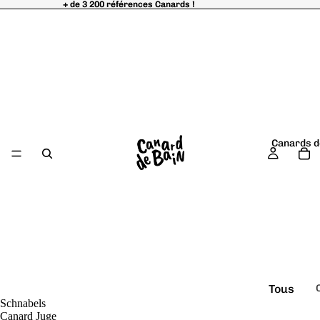
+ de 3 200 références Canards !
+ de 3 200 références Canards !
Canards d
Tous
Schnabels
é
les
Canard Juge