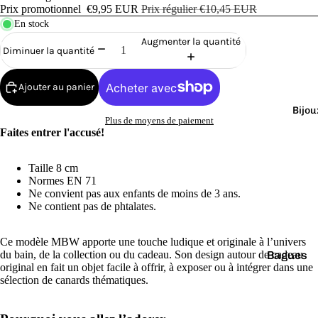
Cana
Prix promotionnel
€9,95 EUR
Prix régulier
€10,45 EUR
rds
En stock
de
Augmenter la quantité
Diminuer la quantité
Bain
Ajouter au panier
Bijou
Plus de moyens de paiement
Faites entrer l'accusé!
o
Taille 8 cm
Normes EN 71
Ne convient pas aux enfants de moins de 3 ans.
Ne contient pas de phtalates.
Ce modèle MBW apporte une touche ludique et originale à l’univers
Bagues
du bain, de la collection ou du cadeau. Son design autour de cadeau
e
original en fait un objet facile à offrir, à exposer ou à intégrer dans une
Boucles
sélection de canards thématiques.
d'oreilles