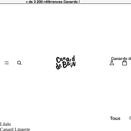
+ de 3 200 références Canards !
+ de 3 200 références Canards !
Canards d
Tous
Lilalu
é
les
Canard Lingerie