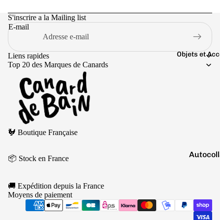
Boutons 
manchet
S'inscrire a la Mailing list
E-mail
Bracelet
Colliers
Objets et Ac
Liens rapides
Charms
Top 20 des Marques de Canards
Couleurs
Pins
Arc-
Tout voir..
en-
ciel
Politique de remboursement
Argen
🐓 Boutique Française
Politique de confidentialité
té
Conditions d’utilisation
Autocol
Blanc
📦 Stock en France
Politique d’expédition
V
Bougies
Bleu
Conditions générales de vente
🚚 Expédition depuis la France
Porte-cl
Doré
Mentions légales
Moyens de paiement
Coordonnées
Tirelire
Gris
Politique de résiliation