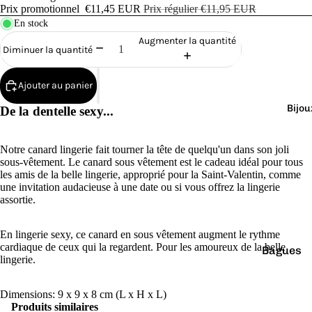
Cana
Prix promotionnel
€11,45 EUR
Prix régulier
€11,95 EUR
rds
En stock
de
Augmenter la quantité
Diminuer la quantité
Bain
Ajouter au panier
Bijou
De la dentelle sexy...
Notre canard lingerie fait tourner la tête de quelqu'un dans son joli
o
sous-vêtement. Le canard sous vêtement est le cadeau idéal pour tous
les amis de la belle lingerie, approprié pour la Saint-Valentin, comme
une invitation audacieuse à une date ou si vous offrez la lingerie
assortie.
En lingerie sexy, ce canard en sous vêtement augment le rythme
cardiaque de ceux qui la regardent. Pour les amoureux de la belle
Bagues
e
lingerie.
Boucles
d'oreilles
Dimensions: 9 x 9 x 8 cm (L x H x L)
Produits similaires