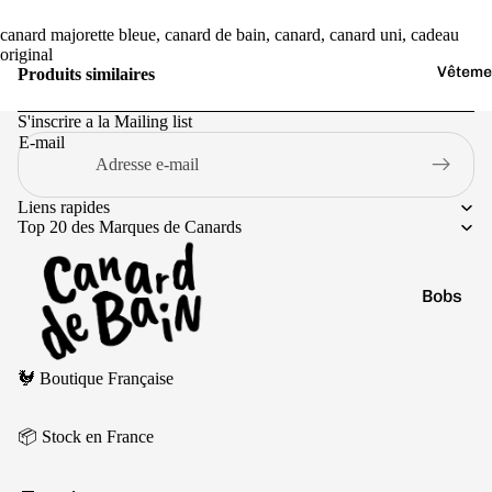
Jaune
canard majorette bleue, canard de bain, canard, canard uni, cadeau
Marr
original
on
Vêteme
Produits similaires
Noir
S'inscrire a la Mailing list
Orang
E-mail
e
Liens rapides
Top 20 des Marques de Canards
Bobs
Casquet
Politique de remboursement
Chausse
🐓 Boutique Française
Politique de confidentialité
Culottes
Conditions d’utilisation
📦 Stock en France
Pulls
Politique d’expédition
Conditions générales de vente
T-shirts