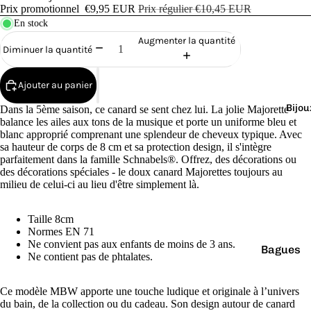
Cana
Prix promotionnel
€9,95 EUR
Prix régulier
€10,45 EUR
rds
En stock
de
Augmenter la quantité
Diminuer la quantité
Bain
Ajouter au panier
Bijou
Dans la 5ème saison, ce canard se sent chez lui. La jolie Majorette
balance les ailes aux tons de la musique et porte un uniforme bleu et
blanc approprié comprenant une splendeur de cheveux typique. Avec
sa hauteur de corps de 8 cm et sa protection design, il s'intègre
o
parfaitement dans la famille Schnabels®. Offrez, des décorations ou
des décorations spéciales - le doux canard Majorettes toujours au
milieu de celui-ci au lieu d'être simplement là.
Taille 8cm
Normes EN 71
Ne convient pas aux enfants de moins de 3 ans.
Bagues
e
Ne contient pas de phtalates.
Boucles
d'oreilles
Ce modèle MBW apporte une touche ludique et originale à l’univers
du bain, de la collection ou du cadeau. Son design autour de canard