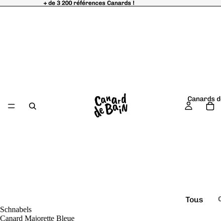
+ de 3 200 références Canards !
+ de 3 200 références Canards !
Canards d
Tous
Schnabels
é
les
Canard Majorette Bleue