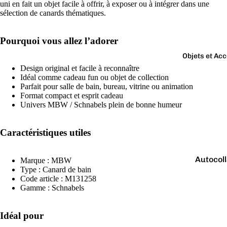
Boutons 
uni en fait un objet facile à offrir, à exposer ou à intégrer dans une
sélection de canards thématiques.
manchet
Bracelet
Pourquoi vous allez l’adorer
Colliers
Objets et Ac
Charms
Design original et facile à reconnaître
Couleurs
Idéal comme cadeau fun ou objet de collection
Pins
Parfait pour salle de bain, bureau, vitrine ou animation
Arc-
Format compact et esprit cadeau
Tout voir..
en-
Univers MBW / Schnabels plein de bonne humeur
ciel
Argen
Caractéristiques utiles
té
Autocol
Blanc
Marque : MBW
V
Type : Canard de bain
Bougies
Bleu
Code article : M131258
Gamme : Schnabels
Porte-cl
Doré
Tirelire
Gris
Idéal pour