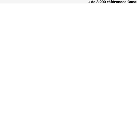
+ de 3 200 références Cana
+ de 3 200 références Cana