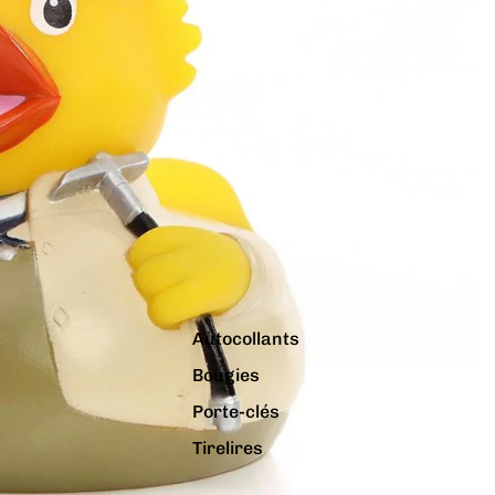
Autocollants
Bougies
Porte-clés
Tirelires