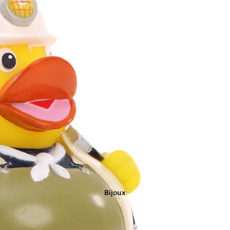
Couleurs
Arc-en-ciel
Rouge
Argenté
Rose
Blanc
Turquoise
Bleu
Vert
Doré
Violet
Gris
Jaune
Marron
Noir
Orange
Bijoux