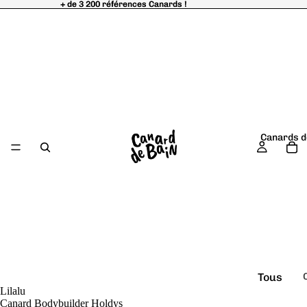
+ de 3 200 références Canards !
+ de 3 200 références Canards !
Canards d
Tous
Lilalu
é
les
Canard Bodybuilder Holdys