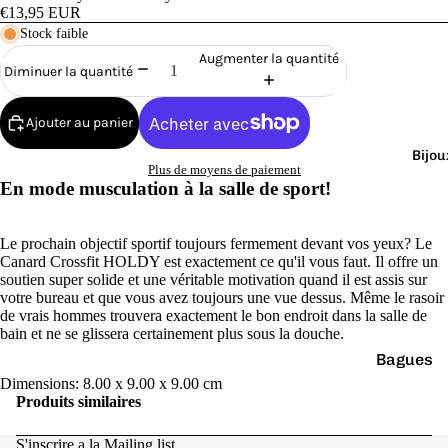
Cana
€13,95 EUR
rds
Stock faible
de
Augmenter la quantité
Diminuer la quantité
Bain
Ajouter au panier
Bijou
Plus de moyens de paiement
En mode musculation à la salle de sport!
o
Le prochain objectif sportif toujours fermement devant vos yeux? Le
Canard Crossfit HOLDY est exactement ce qu'il vous faut. Il offre un
soutien super solide et une véritable motivation quand il est assis sur
votre bureau et que vous avez toujours une vue dessus. Même le rasoir
de vrais hommes trouvera exactement le bon endroit dans la salle de
bain et ne se glissera certainement plus sous la douche.
Bagues
e
Dimensions: 8.00 x 9.00 x 9.00 cm
Boucles
Produits similaires
d'oreilles
S'inscrire a la Mailing list