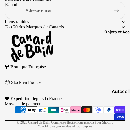
Boutons 
E-mail
manchet
Bracelet
Liens rapides
Colliers
Top 20 des Marques de Canards
Objets et Ac
Charms
Couleurs
Pins
Arc-
Tout voir..
en-
Politique de remboursement
ciel
🐓 Boutique Française
Politique de confidentialité
Argen
Conditions d’utilisation
té
📦 Stock en France
Politique d’expédition
Autocol
Blanc
Conditions générales de vente
V
🚚 Expédition depuis la France
Mentions légales
Bougies
Bleu
Moyens de paiement
Coordonnées
Porte-cl
Doré
Politique de résiliation
Tirelire
Gris
© 2026
Canard de Bain
,
Commerce électronique propulsé par Shopify
Conditions générales et politiques