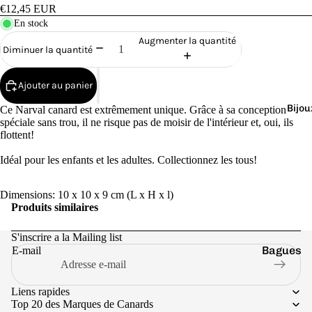
Cana
€12,45 EUR
rds
En stock
de
Augmenter la quantité
Diminuer la quantité
Bain
Ajouter au panier
Bijou
Ce Narval
canard
est extrêmement unique. Grâce à sa conception
spéciale sans trou, il ne risque pas de moisir de l'intérieur et, oui, ils
flottent!
o
Idéal pour les enfants et les adultes. Collectionnez les tous!
Dimensions: 10 x 10 x 9 cm (L x H x l)
Produits similaires
S'inscrire a la Mailing list
Bagues
E-mail
e
Boucles
d'oreilles
Liens rapides
Top 20 des Marques de Canards