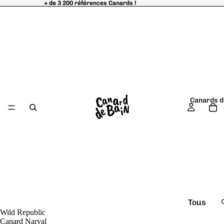
+ de 3 200 références Canards !
+ de 3 200 références Canards !
Canards d
Tous
Wild Republic
é
les
Canard Narval