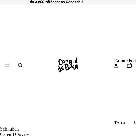
+ de 3 200 références Canards !
+ de 3 200 références Canards !
Canards d
Tous
Schnabels
é
les
Canard Ouvrier