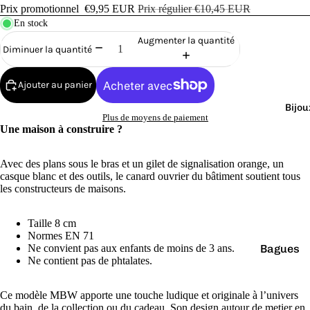
Cana
Prix promotionnel
€9,95 EUR
Prix régulier
€10,45 EUR
rds
En stock
de
Augmenter la quantité
Diminuer la quantité
Bain
Ajouter au panier
Bijou
Plus de moyens de paiement
Une maison à construire ?
o
Avec des plans sous le bras et un gilet de signalisation orange, un
casque blanc et des outils, le canard ouvrier du bâtiment soutient tous
les constructeurs de maisons.
Taille 8 cm
Normes EN 71
Bagues
Ne convient pas aux enfants de moins de 3 ans.
e
Ne contient pas de phtalates.
Boucles
d'oreilles
Ce modèle MBW apporte une touche ludique et originale à l’univers
du bain, de la collection ou du cadeau. Son design autour de metier en