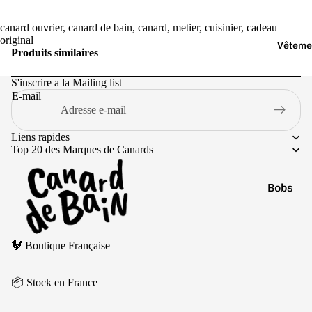
Jaune
Marr
canard ouvrier, canard de bain, canard, metier, cuisinier, cadeau
original
on
Vêteme
Produits similaires
Noir
S'inscrire a la Mailing list
Orang
E-mail
e
Liens rapides
Top 20 des Marques de Canards
Bobs
Casquet
Politique de remboursement
Chausse
🐓 Boutique Française
Politique de confidentialité
Culottes
Conditions d’utilisation
Pulls
📦 Stock en France
Politique d’expédition
T-shirts
Conditions générales de vente