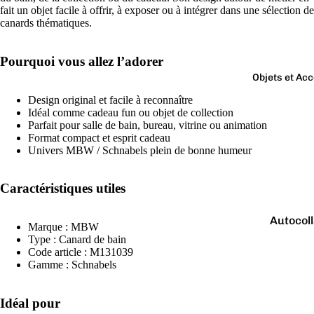
Boutons 
fait un objet facile à offrir, à exposer ou à intégrer dans une sélection de
manchet
canards thématiques.
Bracelet
Pourquoi vous allez l’adorer
Colliers
Objets et Ac
Charms
Design original et facile à reconnaître
Couleurs
Pins
Idéal comme cadeau fun ou objet de collection
Arc-
Parfait pour salle de bain, bureau, vitrine ou animation
Tout voir..
Format compact et esprit cadeau
en-
Univers MBW / Schnabels plein de bonne humeur
ciel
Argen
Caractéristiques utiles
té
Autocol
Blanc
Marque : MBW
V
Type : Canard de bain
Bougies
Bleu
Code article : M131039
Gamme : Schnabels
Porte-cl
Doré
Tirelire
Gris
Idéal pour