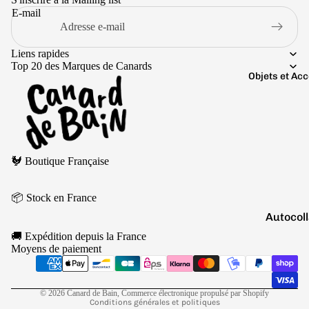
Boutons 
E-mail
manchet
Bracelet
Liens rapides
Colliers
Top 20 des Marques de Canards
Objets et Ac
Charms
Couleurs
Pins
Arc-
Tout voir..
en-
Politique de remboursement
ciel
🐓 Boutique Française
Politique de confidentialité
Argen
Conditions d’utilisation
té
📦 Stock en France
Politique d’expédition
Autocol
Blanc
Conditions générales de vente
V
🚚 Expédition depuis la France
Bougies
Mentions légales
Bleu
Moyens de paiement
Coordonnées
Porte-cl
Doré
Politique de résiliation
Tirelire
Gris
© 2026
Canard de Bain
,
Commerce électronique propulsé par Shopify
Conditions générales et politiques