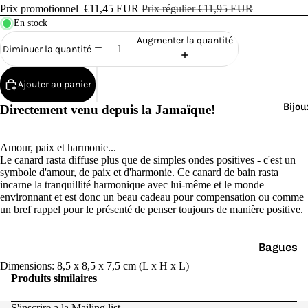
Cana
Prix promotionnel
€11,45 EUR
Prix régulier
€11,95 EUR
rds
En stock
de
Augmenter la quantité
Diminuer la quantité
Bain
Ajouter au panier
Bijou
Directement venu depuis la Jamaïque!
Amour, paix et harmonie...
o
Le canard rasta diffuse plus que de simples ondes positives - c'est un
symbole d'amour, de paix et d'harmonie. Ce canard de bain rasta
incarne la tranquillité harmonique avec lui-même et le monde
environnant et est donc un beau cadeau pour compensation ou comme
un bref rappel pour le présenté de penser toujours de manière positive.
Bagues
e
Dimensions: 8,5 x 8,5 x 7,5 cm (L x H x L)
Boucles
Produits similaires
d'oreilles
S'inscrire a la Mailing list