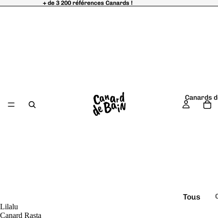
+ de 3 200 références Canards !
+ de 3 200 références Canards !
Canards d
Tous
Lilalu
é
les
Canard Rasta