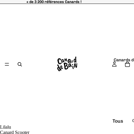
+ de 3 200 références Canards !
+ de 3 200 références Canards !
Canards d
Tous
Lilalu
é
les
Canard Scooter