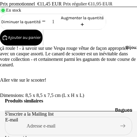
Cana
Prix promotionnel
€11,45 EUR
Prix régulier
€11,95 EUR
rds
En stock
de
Augmenter la quantité
Diminuer la quantité
Bain
Ajouter au panier
Bijou
çà roule ! - à savoir sur une Vespa rouge vêtue de façon appropriée
avec un casque assorti. Le canard de scooter est un inévitable dans
votre collection - et certainement parmi les gagnants de toute course de
canard.
o
Aller vite sur le scooter!
Dimensions: 8,5 x 8,5 x 7,5 cm (L x H x L)
Produits similaires
Bagues
e
S'inscrire a la Mailing list
E-mail
Boucles
d'oreilles