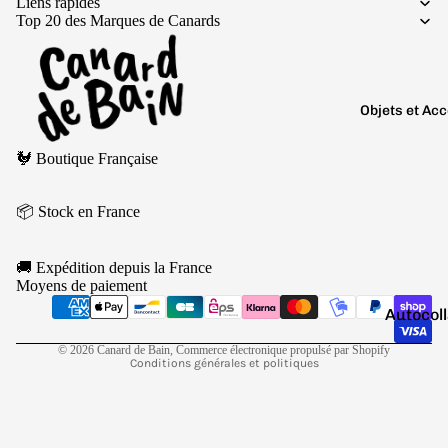
Boutons 
Liens rapides
Top 20 des Marques de Canards
manchet
Bracelet
Colliers
Objets et Ac
Charms
Politique de remboursement
Couleurs
Pins
🐓 Boutique Française
Politique de confidentialité
Arc-
Conditions d’utilisation
Tout voir..
en-
📦 Stock en France
Politique d’expédition
ciel
Conditions générales de vente
Argen
🚚 Expédition depuis la France
Mentions légales
té
Moyens de paiement
Coordonnées
Autocol
Blanc
Politique de résiliation
V
Bougies
Bleu
© 2026
Canard de Bain
,
Commerce électronique propulsé par Shopify
Conditions générales et politiques
Porte-cl
Doré
Tirelire
Gris