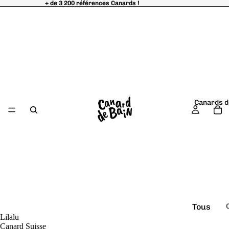
+ de 3 200 références Canards !
+ de 3 200 références Canards !
Canards d
Tous
Lilalu
é
les
Canard Suisse