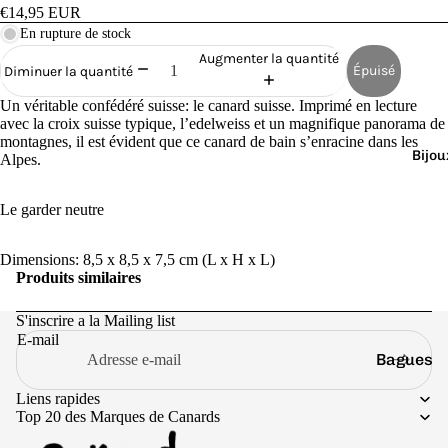
Cana
€14,95 EUR
rds
En rupture de stock
de
Augmenter la quantité
Épuisé
Diminuer la quantité
Bain
Un véritable confédéré suisse: le canard suisse. Imprimé en lecture
avec la croix suisse typique, l’edelweiss et un magnifique panorama de
montagnes, il est évident que ce canard de bain s’enracine dans les
Bijou
Alpes.
Le garder neutre
o
Dimensions: 8,5 x 8,5 x 7,5 cm (L x H x L)
Produits similaires
S'inscrire a la Mailing list
E-mail
Bagues
e
Boucles
Liens rapides
Top 20 des Marques de Canards
d'oreilles