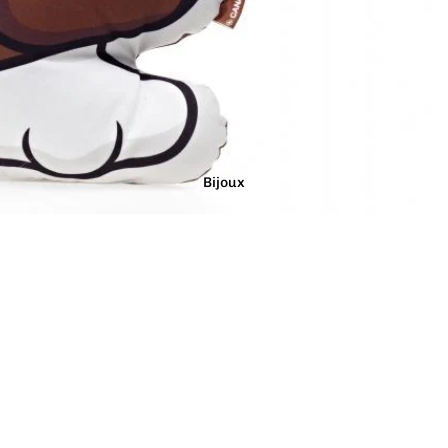
Marron
Noir
Orange
Bijoux