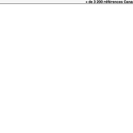
+ de 3 200 références Cana
+ de 3 200 références Cana