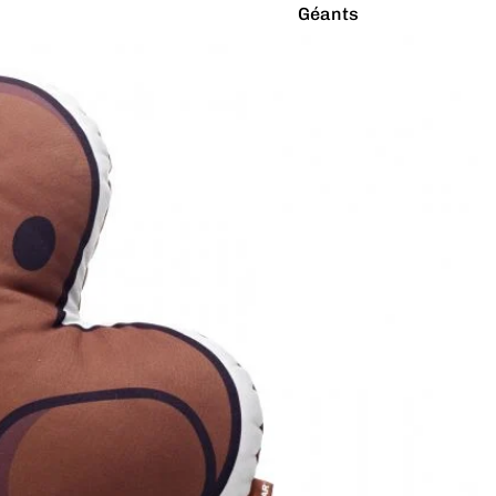
Géants
Latex Naturel
Lumineux
Paillettes
Vibrants
Couleurs
Arc-en-ciel
Rouge
Argenté
Rose
Blanc
Turquoise
Bleu
Vert
Doré
Violet
Gris
Jaune