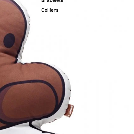
Bracelets
Colliers
Charms
Pins
Tout voir...