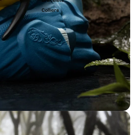
Bracelets
Colliers
Charms
Pins
Tout voir...