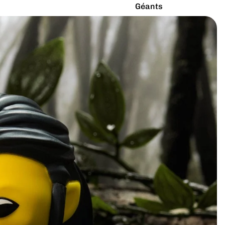
Géants
Latex Naturel
Lumineux
Paillettes
Vibrants
Couleurs
Arc-en-ciel
Rouge
Argenté
Rose
Blanc
Turquoise
Bleu
Vert
Doré
Violet
Gris
Jaune