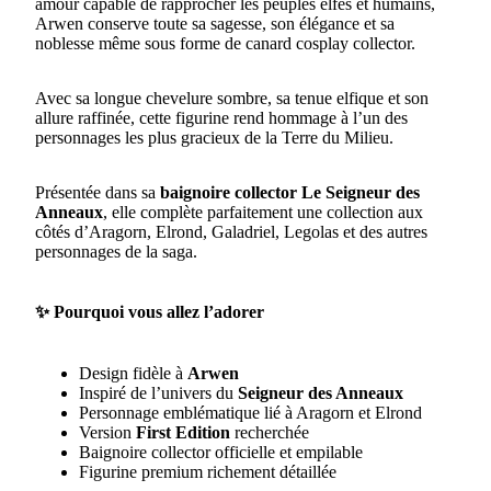
amour capable de rapprocher les peuples elfes et humains,
Arwen conserve toute sa sagesse, son élégance et sa
noblesse même sous forme de canard cosplay collector.
Avec sa longue chevelure sombre, sa tenue elfique et son
allure raffinée, cette figurine rend hommage à l’un des
personnages les plus gracieux de la Terre du Milieu.
Présentée dans sa
baignoire collector Le Seigneur des
Anneaux
, elle complète parfaitement une collection aux
côtés d’Aragorn, Elrond, Galadriel, Legolas et des autres
personnages de la saga.
✨ Pourquoi vous allez l’adorer
Design fidèle à
Arwen
Inspiré de l’univers du
Seigneur des Anneaux
Personnage emblématique lié à Aragorn et Elrond
Version
First Edition
recherchée
Baignoire collector officielle et empilable
Figurine premium richement détaillée