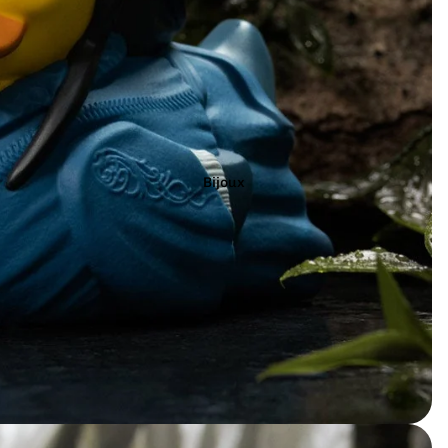
Marron
Noir
Orange
Bijoux