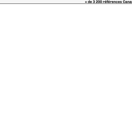
+ de 3 200 références Cana
+ de 3 200 références Cana