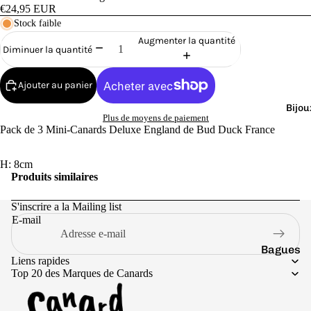
Cana
€24,95 EUR
rds
Stock faible
de
Augmenter la quantité
Diminuer la quantité
Bain
Ajouter au panier
Bijou
Plus de moyens de paiement
Pack de 3 Mini-Canards Deluxe England de Bud Duck France
o
H: 8cm
Produits similaires
S'inscrire a la Mailing list
E-mail
Bagues
e
Liens rapides
Boucles
Top 20 des Marques de Canards
d'oreilles