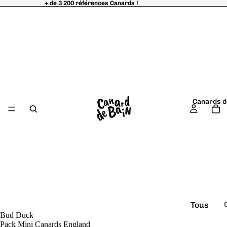
+ de 3 200 références Canards !
+ de 3 200 références Canards !
Canards d
Tous
Bud Duck
é
les
Pack Mini Canards England