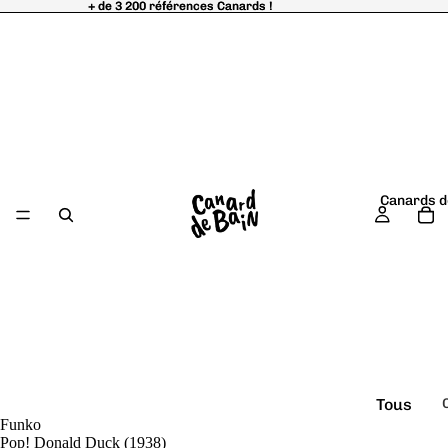
+ de 3 200 références Canards !
+ de 3 200 références Canards !
Canards d
Tous
Funko
é
les
Pop! Donald Duck (1938)