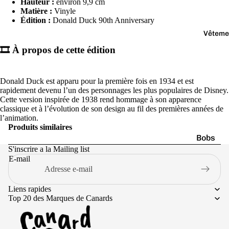
Jaune
Hauteur :
environ 9,9 cm
Matière :
Vinyle
Marr
Édition :
Donald Duck 90th Anniversary
on
Vêteme
Noir
🎞️ À propos de cette édition
Orang
e
Donald Duck est apparu pour la première fois en 1934 et est
rapidement devenu l’un des personnages les plus populaires de Disney.
Cette version inspirée de 1938 rend hommage à son apparence
classique et à l’évolution de son design au fil des premières années de
l’animation.
Produits similaires
Bobs
S'inscrire a la Mailing list
Casquet
E-mail
Chausse
Culottes
Liens rapides
Top 20 des Marques de Canards
Pulls
T-shirts