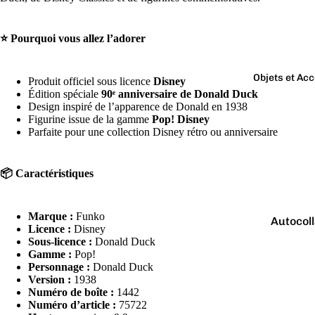
Boutons 
manchet
⭐ Pourquoi vous allez l’adorer
Bracelet
Colliers
Objets et Ac
Produit officiel sous licence
Disney
Charms
Édition spéciale
90ᵉ anniversaire de Donald Duck
Couleurs
Design inspiré de l’apparence de Donald en 1938
Pins
Figurine issue de la gamme
Pop! Disney
Arc-
Parfaite pour une collection Disney rétro ou anniversaire
Tout voir..
en-
ciel
📦 Caractéristiques
Argen
té
Marque :
Funko
Autocol
Blanc
Licence :
Disney
V
Sous-licence :
Donald Duck
Bougies
Bleu
Gamme :
Pop!
Personnage :
Donald Duck
Porte-cl
Doré
Version :
1938
Tirelire
Gris
Numéro de boîte :
1442
Numéro d’article :
75722