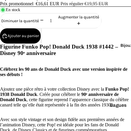
Cana
Prix promotionnel
€16,61 EUR
Prix régulier
€19,95 EUR
rds
En stock
de
Augmenter la quantité
Diminuer la quantité
Bain
Ajouter au panier
Bijou
Figurine Funko Pop! Donald Duck 1938 #1442 –
Disney 90ᵉ anniversaire
o
Célébrez les 90 ans de Donald Duck avec une version inspirée de
ses débuts !
Ajoutez une pièce rétro à votre collection Disney avec la
Funko Pop!
1938 Donald Duck
. Créée pour célébrer le
90ᵉ anniversaire de
Donald Duck
, cette figurine reprend l’apparence classique du célèbre
canard telle qu’elle était représentée à la fin des années 1930.
Bagues
e
Boucles
Avec son style vintage et son design fidèle aux premières années de
d'oreilles
l’animation Disney, cette Pop! est idéale pour les fans de Donald
Duck, de Disney Classics et de figurines commémoratives.