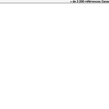
+ de 3 200 références Cana
+ de 3 200 références Cana