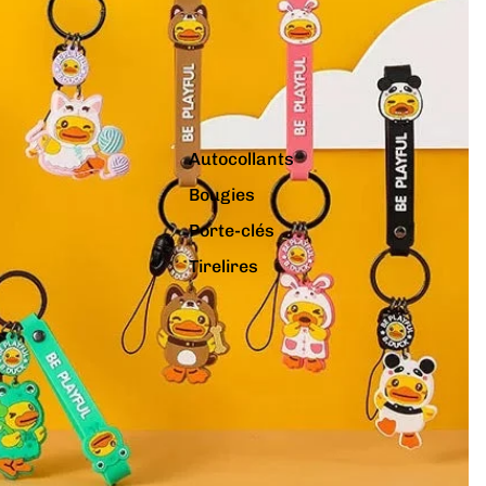
Autocollants
Bougies
Porte-clés
Tirelires