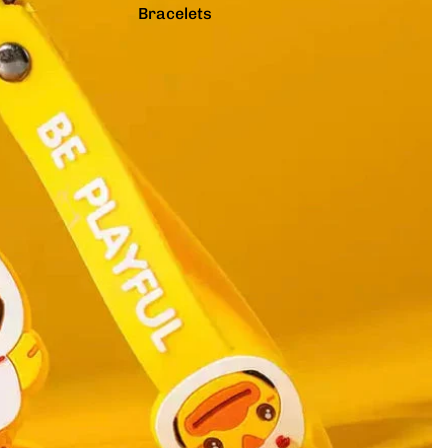
Bracelets
Colliers
Charms
Pins
Tout voir...