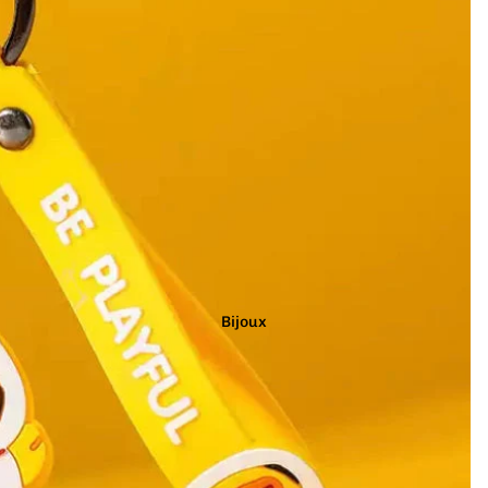
Arc-en-ciel
Rouge
Argenté
Rose
Blanc
Turquoise
Bleu
Vert
Doré
Violet
Gris
Jaune
Marron
Noir
Bijoux
Orange