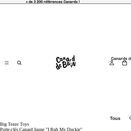
+ de 3 200 références Canards !
+ de 3 200 références Canards !
Canards d
Tous
Big Teaze Toys
é
les
Porte-clés Canard Jaune "I Rub My Duckie"