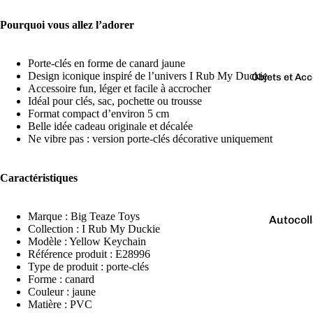
Boutons 
manchet
Pourquoi vous allez l’adorer
Bracelet
Porte-clés en forme de canard jaune
Colliers
Design iconique inspiré de l’univers I Rub My Duckie
Objets et Ac
Charms
Accessoire fun, léger et facile à accrocher
Couleurs
Idéal pour clés, sac, pochette ou trousse
Pins
Format compact d’environ 5 cm
Arc-
Belle idée cadeau originale et décalée
Tout voir..
Ne vibre pas : version porte-clés décorative uniquement
en-
ciel
Caractéristiques
Argen
té
Marque : Big Teaze Toys
Autocol
Blanc
Collection : I Rub My Duckie
V
Modèle : Yellow Keychain
Bougies
Bleu
Référence produit : E28996
Porte-cl
Type de produit : porte-clés
Doré
Forme : canard
Tirelire
Gris
Couleur : jaune
Matière : PVC