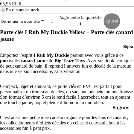
Cana
€5,95 EUR
rds
En rupture de stock
de
Augmenter la quantité
Épuisé
Diminuer la quantité
Bain
Porte-clés I Rub My Duckie Yellow – Porte-clés canard
jaune
Bijou
Emportez l’esprit
I Rub My Duckie
partout avec vous grâce à ce
porte-clés canard jaune
de
Big Teaze Toys
. Avec son look iconique
de petit canard de bain, il reprend l’univers fun et décalé de la marque
o
dans une version accessoire, sans vibration.
Compact, léger et amusant, ce porte-clés en PVC est parfait pour
personnaliser un trousseau de clés, un sac, une pochette ou une trousse.
Son format d’environ 5 cm le rend facile à accrocher, tout en ajoutant
une touche jaune, pop et pleine d’humour au quotidien.
Bagues
e
Boucles
C’est aussi une petite idée cadeau originale pour les fans de canards,
les collectionneurs d’objets décalés ou celles et ceux qui aiment les
d'oreilles
accessoires fun à petit prix.