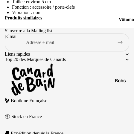
Jaune
Taille : environ 5 cm
Fonction : accessoire / porte-clefs
Marr
Vibration : non
on
Produits similaires
Vêteme
Noir
S'inscrire a la Mailing list
E-mail
Orang
e
Liens rapides
Top 20 des Marques de Canards
Bobs
Casquet
Politique de remboursement
Chausse
🐓 Boutique Française
Politique de confidentialité
Conditions d’utilisation
Culottes
📦 Stock en France
Politique d’expédition
Pulls
Conditions générales de vente
T-shirts
🚚 Expédition depuis la France