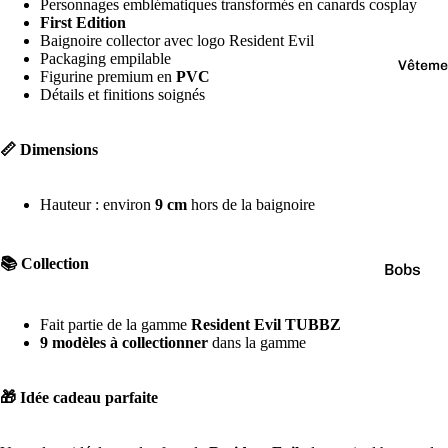
Jaune
Personnages emblématiques transformés en canards cosplay
First Edition
Marr
Baignoire collector avec logo Resident Evil
on
Packaging empilable
Vêteme
Figurine premium en
PVC
Noir
Détails et finitions soignés
Orang
e
📏 Dimensions
Hauteur : environ
9 cm
hors de la baignoire
📚 Collection
Bobs
Casquet
Fait partie de la gamme
Resident Evil TUBBZ
Chausse
9 modèles à collectionner
dans la gamme
Culottes
🎁 Idée cadeau parfaite
Pulls
T-shirts