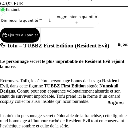
Cana
€49,95 EUR
rds
En stock
de
Augmenter la quantité
Diminuer la quantité
Bain
Ajouter au panier
Bijou
🦆 Tofu – TUBBZ First Edition (Resident Evil)
Le personnage secret le plus improbable de Resident Evil rejoint
o
la mare.
Retrouvez
Tofu
, le célèbre personnage bonus de la saga
Resident
Evil
, dans cette figurine
TUBBZ First Edition
signée
Numskull
Designs
. Connu pour son apparence volontairement absurde et son
statut de survivant improbable, Tofu prend ici la forme d’un canard
cosplay collector aussi insolite qu’incontournable.
Bagues
e
Boucles
Inspirée du personnage secret déblocable de la franchise, cette figurine
d'oreilles
rend hommage à l’humour caché de Resident Evil tout en conservant
l’esthétique sombre et culte de la série.