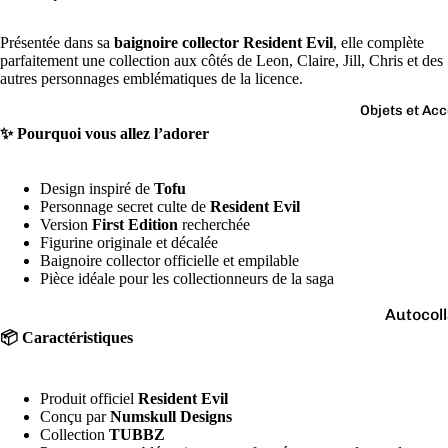
Boutons 
manchet
Présentée dans sa
baignoire collector Resident Evil
, elle complète
Bracelet
parfaitement une collection aux côtés de Leon, Claire, Jill, Chris et des
autres personnages emblématiques de la licence.
Colliers
Objets et Ac
Charms
✨ Pourquoi vous allez l’adorer
Couleurs
Pins
Arc-
Design inspiré de
Tofu
Tout voir..
en-
Personnage secret culte de
Resident Evil
ciel
Version
First Edition
recherchée
Figurine originale et décalée
Argen
Baignoire collector officielle et empilable
Pièce idéale pour les collectionneurs de la saga
té
Autocol
Blanc
V
📦 Caractéristiques
Bougies
Bleu
Porte-cl
Doré
Produit officiel
Resident Evil
Tirelire
Gris
Conçu par
Numskull Designs
Collection
TUBBZ