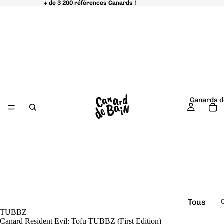
+ de 3 200 références Canards !
+ de 3 200 références Canards !
Canards d
Tous
TUBBZ
é
les
Canard Resident Evil: Tofu TUBBZ (First Edition)