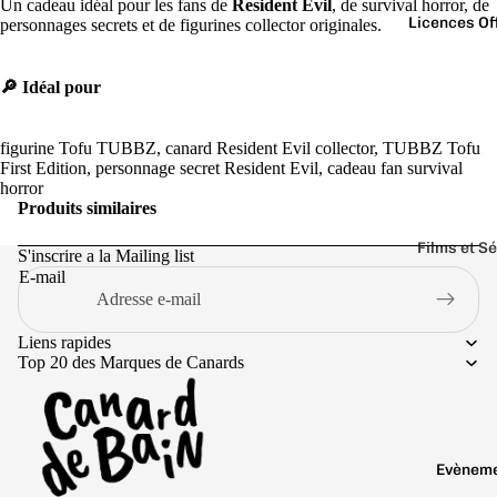
Un cadeau idéal pour les fans de
Resident Evil
, de survival horror, de
Licences Off
personnages secrets et de figurines collector originales.
🔎 Idéal pour
figurine Tofu TUBBZ, canard Resident Evil collector, TUBBZ Tofu
First Edition, personnage secret Resident Evil, cadeau fan survival
horror
Produits similaires
Films et S
S'inscrire a la Mailing list
E-mail
Aq
Jur
ua
as
ma
sic
Liens rapides
Top 20 des Marques de Canards
n
Pa
rk
Bat
ma
Ju
n
sti
Evènem
ce
Politique de remboursement
Be