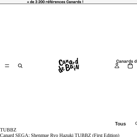
+ de 3 200 références Canards !
+ de 3 200 références Canards !
Canards d
Tous
TUBBZ
é
les
Canard SEGA: Shenmue Ryo Hazuki TUBBZ (First Edition)