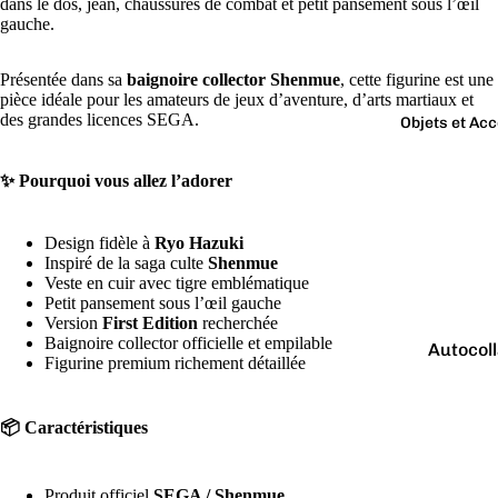
Boutons 
dans le dos, jean, chaussures de combat et petit pansement sous l’œil
gauche.
manchet
Bracelet
Présentée dans sa
baignoire collector Shenmue
, cette figurine est une
pièce idéale pour les amateurs de jeux d’aventure, d’arts martiaux et
Colliers
des grandes licences SEGA.
Objets et Ac
Charms
Couleurs
Pins
✨ Pourquoi vous allez l’adorer
Arc-
Tout voir..
en-
Design fidèle à
Ryo Hazuki
ciel
Inspiré de la saga culte
Shenmue
Veste en cuir avec tigre emblématique
Argen
Petit pansement sous l’œil gauche
té
Version
First Edition
recherchée
Baignoire collector officielle et empilable
Autocol
Blanc
Figurine premium richement détaillée
V
Bougies
Bleu
Porte-cl
Doré
📦 Caractéristiques
Tirelire
Gris
Produit officiel
SEGA / Shenmue