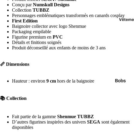
Jaune
Conçu par
Numskull Designs
Marr
Collection
TUBBZ
Personnages emblématiques transformés en canards cosplay
on
Vêteme
First Edition
Baignoire collector avec logo Shenmue
Noir
Packaging empilable
Orang
Figurine premium en
PVC
Détails et finitions soignés
e
Produit déconseillé aux enfants de moins de 3 ans
📏 Dimensions
Bobs
Hauteur : environ
9 cm
hors de la baignoire
Casquet
📚 Collection
Chausse
Culottes
Fait partie de la gamme
Shenmue TUBBZ
Pulls
D’autres figurines inspirées des univers
SEGA
sont également
disponibles
T-shirts