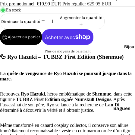
Cana
Prix promotionnel
€19,99 EUR
Prix régulier
€29,95 EUR
rds
En stock
de
Augmenter la quantité
Diminuer la quantité
Bain
Ajouter au panier
Bijou
Plus de moyens de paiement
🦆 Ryo Hazuki – TUBBZ First Edition (Shenmue)
o
La quête de vengeance de Ryo Hazuki se poursuit jusque dans la
mare.
Retrouvez
Ryo Hazuki
, héros emblématique de
Shenmue
, dans cette
figurine
TUBBZ First Edition
signée
Numskull Designs
. Après
l’assassinat de son père, Ryo se lance à la recherche de
Lan Di
,
Bagues
e
déterminé à découvrir la vérité et à obtenir justice.
Boucles
Même transformé en canard cosplay collector, il conserve son allure
d'oreilles
immédiatement reconnaissable : veste en cuir marron ornée d’un tigre