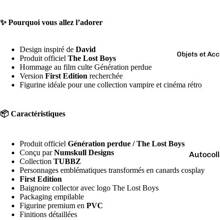
Boutons 
manchet
✨ Pourquoi vous allez l’adorer
Bracelet
Colliers
Design inspiré de
David
Objets et Ac
Produit officiel
The Lost Boys
Charms
Hommage au film culte Génération perdue
Couleurs
Version
First Edition
recherchée
Pins
Figurine idéale pour une collection vampire et cinéma rétro
Arc-
Tout voir..
en-
ciel
📦 Caractéristiques
Argen
té
Produit officiel
Génération perdue / The Lost Boys
Conçu par
Numskull Designs
Autocol
Blanc
Collection
TUBBZ
V
Personnages emblématiques transformés en canards cosplay
Bougies
Bleu
First Edition
Porte-cl
Doré
Baignoire collector avec logo The Lost Boys
Packaging empilable
Tirelire
Gris
Figurine premium en
PVC
Finitions détaillées