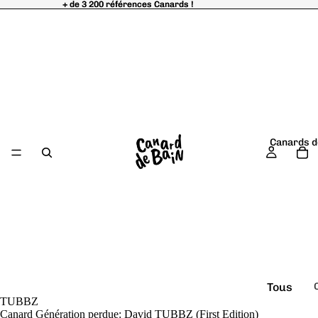
+ de 3 200 références Canards !
+ de 3 200 références Canards !
Canards d
Tous
TUBBZ
é
les
Canard Génération perdue: David TUBBZ (First Edition)