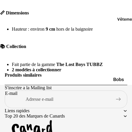
Jaune
Marr
📏 Dimensions
on
Vêteme
Noir
Hauteur : environ
9 cm
hors de la baignoire
Orang
e
📚 Collection
Fait partie de la gamme
The Lost Boys TUBBZ
2 modèles à collectionner
Produits similaires
Bobs
S'inscrire a la Mailing list
Casquet
E-mail
Chausse
Culottes
Liens rapides
Top 20 des Marques de Canards
Pulls
T-shirts