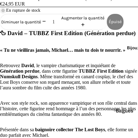
Cana
€24,95 EUR
rds
En rupture de stock
de
Augmenter la quantité
Épuisé
Diminuer la quantité
Bain
🦆 David – TUBBZ First Edition (Génération perdue)
Bijou
« Tu ne vieilliras jamais, Michael… mais tu dois te nourrir. »
Retrouvez
David
, le vampire charismatique et inquiétant de
o
Génération perdue
, dans cette figurine
TUBBZ First Edition
signée
Numskull Designs
. Même transformé en canard cosplay, le chef des
Lost Boys conserve son regard menaçant, son allure rebelle et toute
l’aura sombre du film culte des années 1980.
Avec son style rock, son apparence vampirique et son rôle central dans
l’histoire, cette figurine rend hommage à l’un des personnages les plus
Bagues
e
emblématiques du cinéma fantastique des années 80.
Boucles
d'oreilles
Présentée dans sa
baignoire collector The Lost Boys
, elle forme un
duo parfait avec Michael.