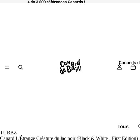
+ de 3 200 références Canards !
+ de 3 200 références Canards !
Canards d
Tous
TUBBZ
é
les
Canard L'Étrange Créature du lac noir (Black & White - First Edition)