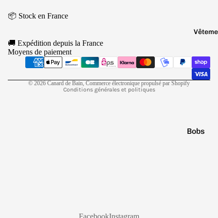
Jaune
Conditions d’utilisation
Marr
📦 Stock en France
Politique d’expédition
on
Vêteme
Conditions générales de vente
🚚 Expédition depuis la France
Noir
Mentions légales
Moyens de paiement
Coordonnées
Orang
e
Politique de résiliation
© 2026
Canard de Bain
,
Commerce électronique propulsé par Shopify
Conditions générales et politiques
Bobs
Casquet
Chausse
Culottes
Pulls
T-shirts
Facebook
Instagram