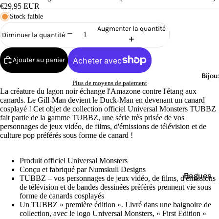
Cana
€29,95 EUR
rds
Stock faible
de
Augmenter la quantité
Diminuer la quantité
Bain
Ajouter au panier
Bijou
Plus de moyens de paiement
La créature du lagon noir échange l'Amazone contre l'étang aux
canards. Le Gill-Man devient le Duck-Man en devenant un canard
cosplayé ! Cet objet de collection officiel Universal Monsters TUBBZ
o
fait partie de la gamme TUBBZ, une série très prisée de vos
personnages de jeux vidéo, de films, d'émissions de télévision et de
culture pop préférés sous forme de canard !
Produit officiel Universal Monsters
Conçu et fabriqué par Numskull Designs
Bagues
e
TUBBZ – vos personnages de jeux vidéo, de films, d'émissions
de télévision et de bandes dessinées préférés prennent vie sous
Boucles
forme de canards cosplayés
d'oreilles
Un TUBBZ « première édition ». Livré dans une baignoire de
collection, avec le logo Universal Monsters, « First Edition »