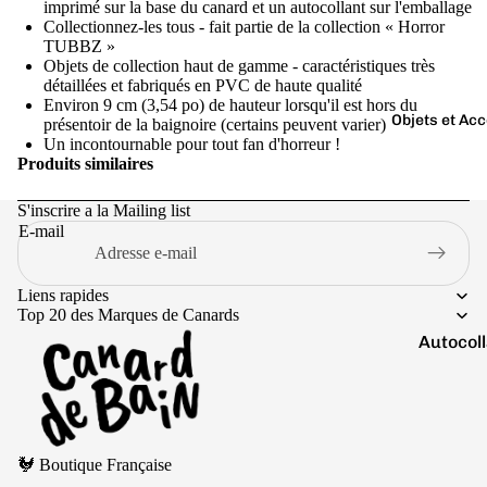
Boutons 
imprimé sur la base du canard et un autocollant sur l'emballage
Collectionnez-les tous - fait partie de la collection « Horror
manchet
TUBBZ »
Bracelet
Objets de collection haut de gamme - caractéristiques très
détaillées et fabriqués en PVC de haute qualité
Colliers
Environ 9 cm (3,54 po) de hauteur lorsqu'il est hors du
Objets et Ac
présentoir de la baignoire (certains peuvent varier)
Charms
Un incontournable pour tout fan d'horreur !
Couleurs
Produits similaires
Pins
Arc-
Tout voir..
S'inscrire a la Mailing list
en-
E-mail
ciel
Argen
Liens rapides
té
Top 20 des Marques de Canards
Autocol
Blanc
V
Bougies
Bleu
Porte-cl
Doré
Politique de remboursement
Tirelire
Gris
🐓 Boutique Française
Politique de confidentialité