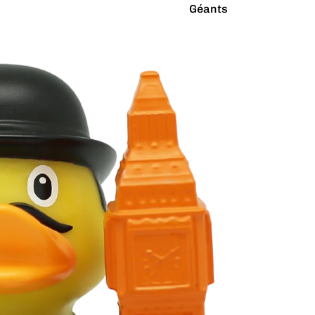
Géants
Latex Naturel
Lumineux
Paillettes
Vibrants
Couleurs
Arc-en-ciel
Rouge
Argenté
Rose
Blanc
Turquoise
Bleu
Vert
Doré
Violet
Gris
Jaune