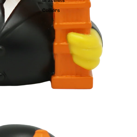
Bracelets
Colliers
Charms
Pins
Tout voir...