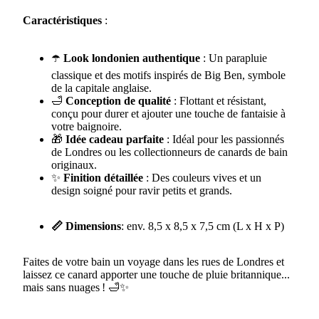
Caractéristiques
:
☂️
Look londonien authentique
: Un parapluie
classique et des motifs inspirés de Big Ben, symbole
de la capitale anglaise.
🛁
Conception de qualité
: Flottant et résistant,
conçu pour durer et ajouter une touche de fantaisie à
votre baignoire.
🎁
Idée cadeau parfaite
: Idéal pour les passionnés
de Londres ou les collectionneurs de canards de bain
originaux.
✨
Finition détaillée
: Des couleurs vives et un
design soigné pour ravir petits et grands.
📏 Dimensions
: env. 8,5 x 8,5 x 7,5 cm (L x H x P)
Faites de votre bain un voyage dans les rues de Londres et
laissez ce canard apporter une touche de pluie britannique...
mais sans nuages ! 🛁✨