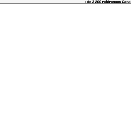
+ de 3 200 références Cana
+ de 3 200 références Cana