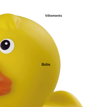
Vêtements
Bobs
Casquettes
Chaussettes
Culottes
Pulls
T-shirts