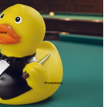
r Solid
Academia
maux
teurs et Musiciens
aliers
ons
 et Séries
rs et Plantes
oween 🎃
Promotions
 Vidéo
rnes