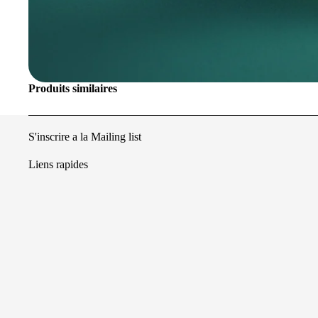
Métie
Agri
Agen
Ambu
Produits similaires
Boul
Clow
S'inscrire a la Mailing list
Cuis
Doct
Liens rapides
Gam
Hôtel
Hôtes
Mult
Noël 