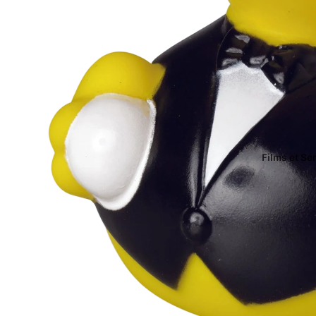
Films et Sé
Aquaman
Batman
Beetlejuic
DC Comic
Donjons e
Friends