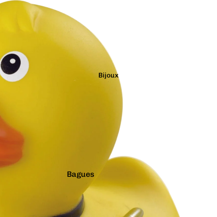
Étanches
Flotte à l'endroit
Géants
Latex Naturel
Lumineux
Bijoux
Paillettes
Vibrants
Couleurs
Arc-en-ciel
Rouge
Argenté
Rose
Bagues
Blanc
Turquoise
Boucles d'oreilles
Bleu
Vert
Boutons de manchette
Doré
Violet