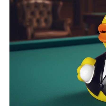
Metal Gea
My Hero 
Ani
Chan
Chev
Drag
Films
Fleu
Hall
Jeux
Lico