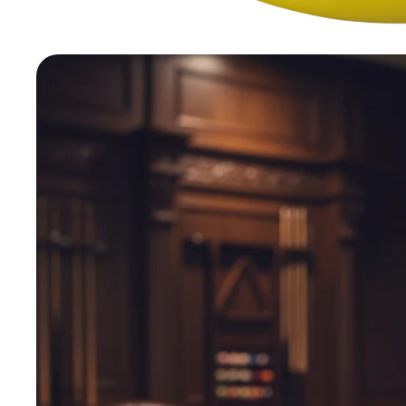
Ghostbus
Good Luck
Gremlins
Hammer F
Jeux Vidéo
Borderlan
Crash Ban
Dark Soul
Destiny
Doom
Fallout
Five Night
God of Wa