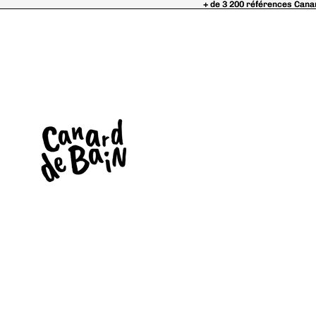
+ de 3 200 références Cana
+ de 3 200 références Cana