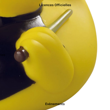
Licences Officielles
ries
Jurassic Park
Stanley Kubric
Justice League
Star Trek
e
Le Grinch
Stranger Thin
s
le Seigneur des
Suicide Squad
Anneaux
t Dragons
Transformers
les Dents de la Mer
Wonder Woma
Evènements
Les Minions