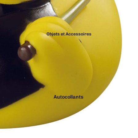
Bracelets
Gris
Colliers
Jaune
Charms
Marron
Pins
Objets et Accessoires
Noir
Tout voir...
Orange
Autocollants
Bougies
Porte-clés
Tirelires