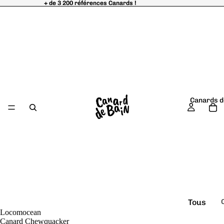
+ de 3 200 références Canards !
+ de 3 200 références Canards !
Canards d
Tous
Locomocean
é
les
Canard Chewquacker