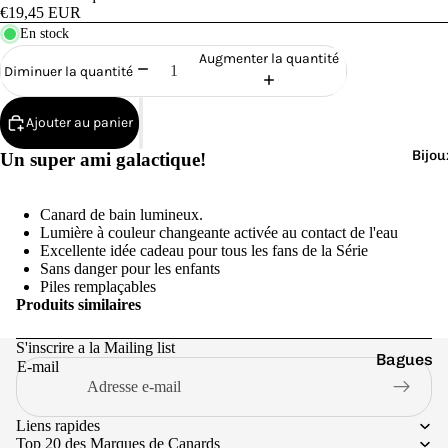
Cana
€19,45 EUR
rds
En stock
de
Augmenter la quantité
Diminuer la quantité
Bain
Ajouter au panier
Bijou
Un super ami galactique!
Canard de bain lumineux.
o
Lumière à couleur changeante activée au contact de l'eau
Excellente idée cadeau pour tous les fans de la Série
Sans danger pour les enfants
Piles remplaçables
Produits similaires
S'inscrire a la Mailing list
Bagues
e
E-mail
Boucles
d'oreilles
Liens rapides
Top 20 des Marques de Canards