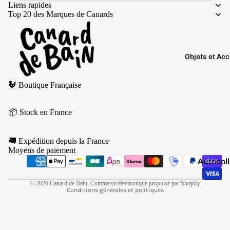
Boutons 
Liens rapides
manchet
Top 20 des Marques de Canards
Bracelet
Colliers
Objets et Ac
Charms
Politique de remboursement
Couleurs
Pins
🐓 Boutique Française
Politique de confidentialité
Arc-
Tout voir..
Conditions d’utilisation
en-
📦 Stock en France
Politique d’expédition
ciel
Conditions générales de vente
Argen
🚚 Expédition depuis la France
Mentions légales
té
Moyens de paiement
Coordonnées
Autocol
Blanc
V
Politique de résiliation
Bougies
Bleu
© 2026
Canard de Bain
,
Commerce électronique propulsé par Shopify
Conditions générales et politiques
Porte-cl
Doré
Tirelire
Gris