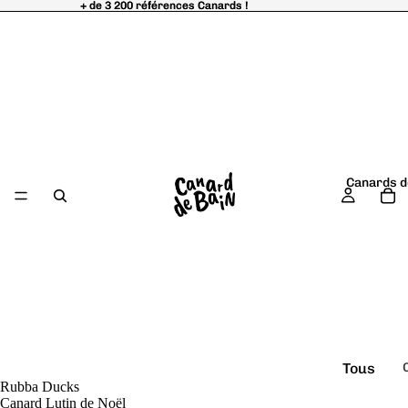
+ de 3 200 références Canards !
+ de 3 200 références Canards !
Canards d
Tous
Rubba Ducks
é
les
Canard Lutin de Noël