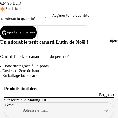
Cana
€24,95 EUR
rds
Stock faible
de
Augmenter la quantité
Diminuer la quantité
Bain
Ajouter au panier
Bijou
Un adorable petit canard Lutin de Noël !
Canard Tinsel, le canard lutin du père noël.
o
- Flotte droit grâce à un poids
- Environ 12cm de haut
- Emballage boite carton
Produits similaires
Bagues
e
S'inscrire a la Mailing list
Boucles
E-mail
d'oreilles