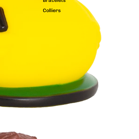
Bracelets
Colliers
Charms
Pins
Tout voir...