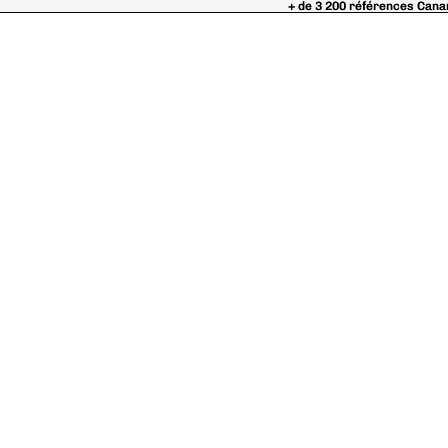
+ de 3 200 références Cana
+ de 3 200 références Cana