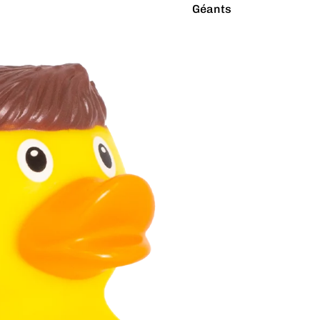
Géants
Latex Naturel
Lumineux
Paillettes
Vibrants
Couleurs
Arc-en-ciel
Rouge
Argenté
Rose
Blanc
Turquoise
Bleu
Vert
Doré
Violet
Gris
Jaune