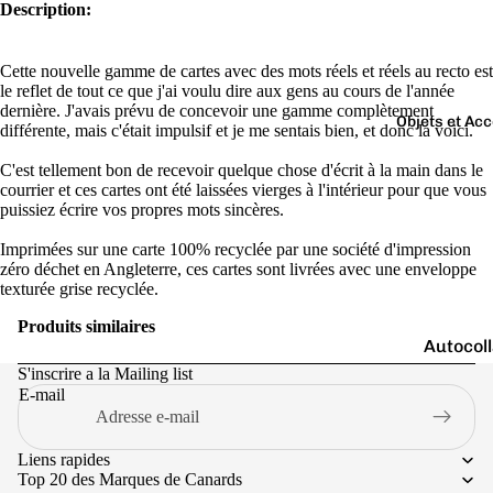
Boutons 
Description:
manchet
Bracelet
Cette nouvelle gamme de cartes avec des mots réels et réels au recto est
le reflet de tout ce que j'ai voulu dire aux gens au cours de l'année
Colliers
dernière. J'avais prévu de concevoir une gamme complètement
Objets et Ac
différente, mais c'était impulsif et je me sentais bien, et donc la voici.
Charms
Couleurs
C'est tellement bon de recevoir quelque chose d'écrit à la main dans le
Pins
courrier et ces cartes ont été laissées vierges à l'intérieur pour que vous
Arc-
puissiez écrire vos propres mots sincères.
Tout voir..
en-
ciel
Imprimées sur une carte 100% recyclée par une société d'impression
zéro déchet en Angleterre, ces cartes sont livrées avec une enveloppe
Argen
texturée grise recyclée.
té
Produits similaires
Autocol
Blanc
V
S'inscrire a la Mailing list
Bougies
Bleu
E-mail
Porte-cl
Doré
Tirelire
Gris
Liens rapides
Top 20 des Marques de Canards