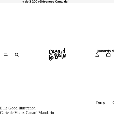
+ de 3 200 références Canards !
+ de 3 200 références Canards !
Canards d
Tous
Ellie Good Illustration
é
les
Carte de Vœux Canard Mandarin