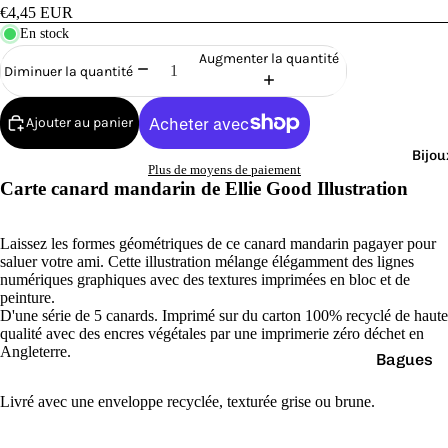
Cana
€4,45 EUR
rds
En stock
de
Augmenter la quantité
Diminuer la quantité
Bain
Ajouter au panier
Bijou
Plus de moyens de paiement
Carte canard mandarin de
Ellie Good Illustration
o
Laissez les formes géométriques de ce canard mandarin pagayer pour
saluer votre ami. Cette illustration mélange élégamment des lignes
numériques graphiques avec des textures imprimées en bloc et de
peinture.
D'une série de 5 canards. Imprimé sur du carton 100% recyclé de haute
qualité avec des encres végétales par une imprimerie zéro déchet en
Angleterre.
Bagues
e
Boucles
Livré avec une enveloppe recyclée, texturée grise ou brune.
d'oreilles