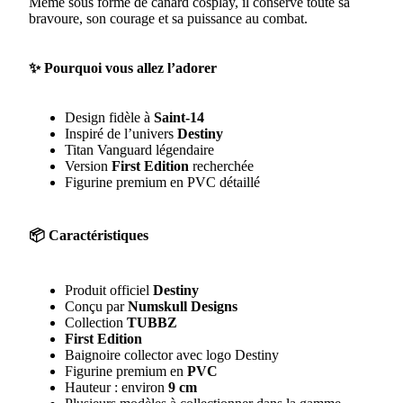
Même sous forme de canard cosplay, il conserve toute sa
bravoure, son courage et sa puissance au combat.
✨ Pourquoi vous allez l’adorer
Design fidèle à
Saint-14
Inspiré de l’univers
Destiny
Titan Vanguard légendaire
Version
First Edition
recherchée
Figurine premium en PVC détaillé
📦 Caractéristiques
Produit officiel
Destiny
Conçu par
Numskull Designs
Collection
TUBBZ
First Edition
Baignoire collector avec logo Destiny
Figurine premium en
PVC
Hauteur : environ
9 cm