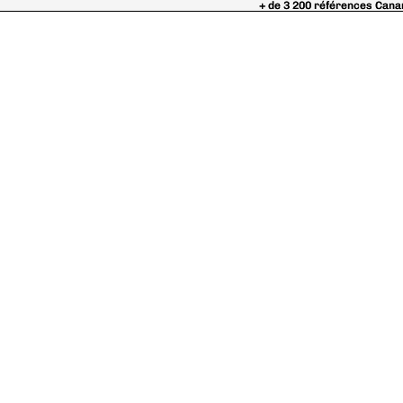
+ de 3 200 références Cana
+ de 3 200 références Cana