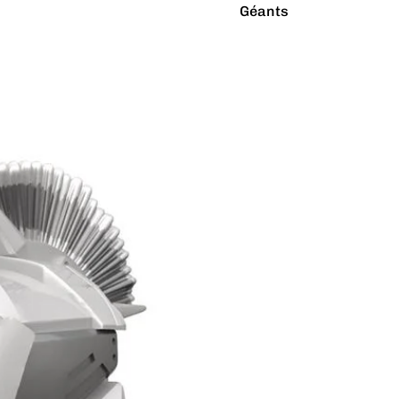
Géants
Latex Naturel
Lumineux
Paillettes
Vibrants
Couleurs
Arc-en-ciel
Rouge
Argenté
Rose
Blanc
Turquoise
Bleu
Vert
Doré
Violet
Gris
Jaune