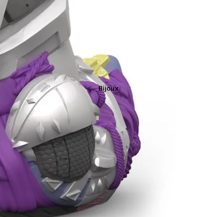
Marron
Noir
Orange
Bijoux