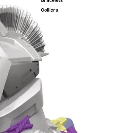
Bracelets
Colliers
Charms
Pins
Tout voir...