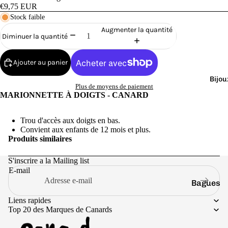
Cana
€9,75 EUR
rds
Stock faible
de
Augmenter la quantité
Diminuer la quantité
Bain
Ajouter au panier
Bijou
Plus de moyens de paiement
MARIONNETTE À DOIGTS - CANARD
o
Trou d'accès aux doigts en bas.
Convient aux enfants de 12 mois et plus.
Produits similaires
S'inscrire a la Mailing list
E-mail
Bagues
e
Boucles
Liens rapides
Top 20 des Marques de Canards
d'oreilles