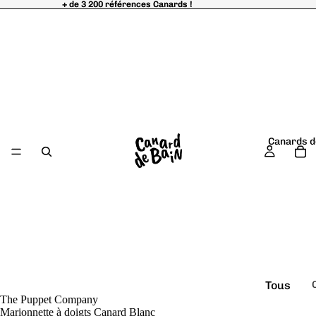
+ de 3 200 références Canards !
+ de 3 200 références Canards !
Canards d
Tous
The Puppet Company
é
les
Marionnette à doigts Canard Blanc