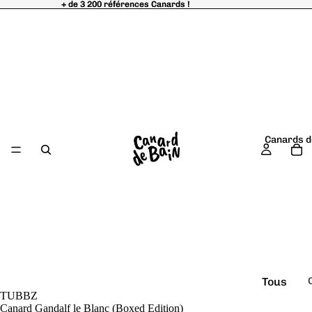
+ de 3 200 références Canards !
+ de 3 200 références Canards !
Canards d
Tous
TUBBZ
é
les
Canard Gandalf le Blanc (Boxed Edition)