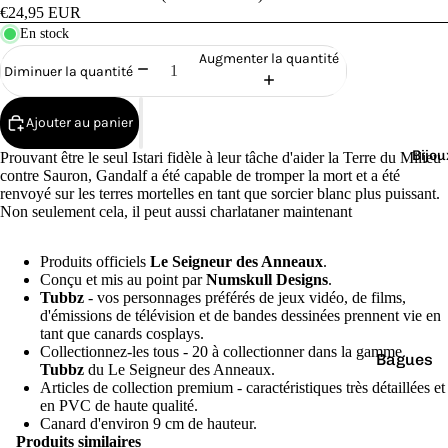
Cana
€24,95 EUR
rds
En stock
de
Augmenter la quantité
Diminuer la quantité
Bain
Ajouter au panier
Bijou
Prouvant être le seul Istari fidèle à leur tâche d'aider la Terre du Milieu
contre Sauron, Gandalf a été capable de tromper la mort et a été
renvoyé sur les terres mortelles en tant que sorcier blanc plus puissant.
Non seulement cela, il peut aussi charlataner maintenant
o
Produits officiels
Le Seigneur des Anneaux
.
Conçu et mis au point par
Numskull Designs
.
Tubbz
- vos personnages préférés de jeux vidéo, de films,
d'émissions de télévision et de bandes dessinées prennent vie en
tant que canards cosplays.
Collectionnez-les tous - 20 à collectionner dans la gamme
Bagues
e
Tubbz
du Le Seigneur des Anneaux.
Articles de collection premium - caractéristiques très détaillées et
Boucles
en PVC de haute qualité.
d'oreilles
Canard d'environ 9 cm de hauteur.
Produits similaires