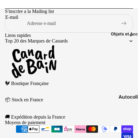
Boutons 
manchet
S'inscrire a la Mailing list
E-mail
Bracelet
Colliers
Objets et Ac
Liens rapides
Charms
Top 20 des Marques de Canards
Couleurs
Pins
Arc-
Tout voir..
en-
ciel
Politique de remboursement
Argen
🐓 Boutique Française
Politique de confidentialité
té
Conditions d’utilisation
Autocol
Blanc
📦 Stock en France
Politique d’expédition
V
Bougies
Bleu
Conditions générales de vente
Porte-cl
🚚 Expédition depuis la France
Doré
Mentions légales
Moyens de paiement
Tirelire
Coordonnées
Gris
Politique de résiliation