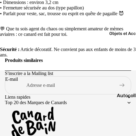
Boutons 
• Dimensions : environ 3,2 cm
• Fermeture sécurisée au dos (type papillon)
manchet
• Parfait pour veste, sac, trousse ou esprit en quête de pagaille 😈
Bracelet
Colliers
💬 Que tu sois agent du chaos ou simplement amateur de mèmes
Objets et Ac
aviaires : ce canard est fait pour toi.
Charms
Couleurs
Pins
Sécurité :
Article décoratif. Ne convient pas aux enfants de moins de 3
Arc-
ans.
Tout voir..
Produits similaires
en-
ciel
S'inscrire a la Mailing list
Argen
E-mail
té
Autocol
Blanc
Liens rapides
V
Top 20 des Marques de Canards
Bougies
Bleu
Porte-cl
Doré
Tirelire
Gris