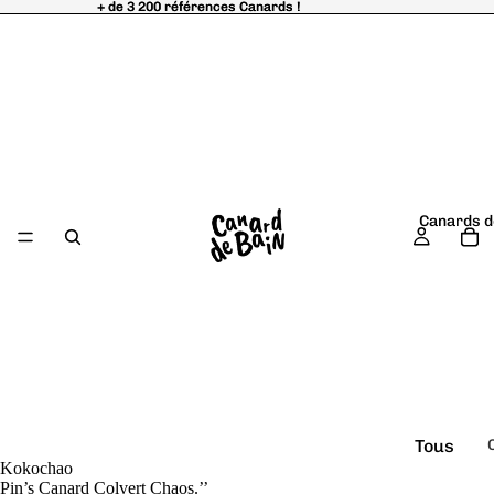
+ de 3 200 références Canards !
+ de 3 200 références Canards !
Canards d
Tous
Kokochao
é
les
Pin’s Canard Colvert Chaos.’’