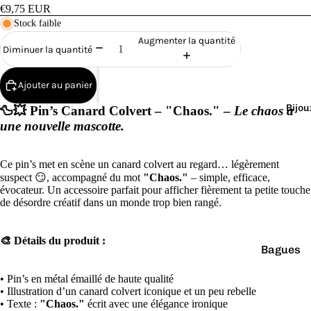
Cana
€9,75 EUR
rds
Stock faible
de
Augmenter la quantité
Diminuer la quantité
Bain
Ajouter au panier
Bijou
🦆💥
Pin’s Canard Colvert – "Chaos."
–
Le chaos a
une nouvelle mascotte.
o
Ce pin’s met en scène un canard colvert au regard… légèrement
suspect 😏, accompagné du mot
"Chaos."
– simple, efficace,
évocateur. Un accessoire parfait pour afficher fièrement ta petite touche
de désordre créatif dans un monde trop bien rangé.
🎨
Détails du produit :
Bagues
e
Boucles
• Pin’s en métal émaillé de haute qualité
d'oreilles
• Illustration d’un canard colvert iconique et un peu rebelle
• Texte :
"Chaos."
écrit avec une élégance ironique