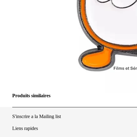
Films et Sé
Aquaman
Batman
Produits similaires
Beetlejuic
DC Comic
S'inscrire a la Mailing list
Donjons e
Liens rapides
Friends