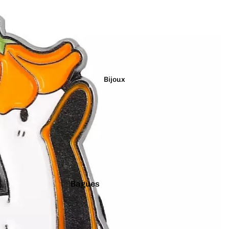
Étanches
Flotte à l'endroit
Géants
Latex Naturel
Lumineux
Bijoux
Paillettes
Vibrants
Couleurs
Arc-en-ciel
Rouge
Argenté
Rose
Bagues
Blanc
Turquoise
Boucles d'oreilles
Bleu
Vert
Boutons de manchette
Doré
Violet