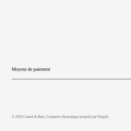
Ghostbus
Good Luck
Gremlins
Hammer F
Jeux Vidéo
Borderlan
Moyens de paiement
Crash Ban
Dark Soul
Destiny
Doom
Fallout
© 2026
Canard de Bain
,
Commerce électronique propulsé par Shopify
Five Night
God of Wa