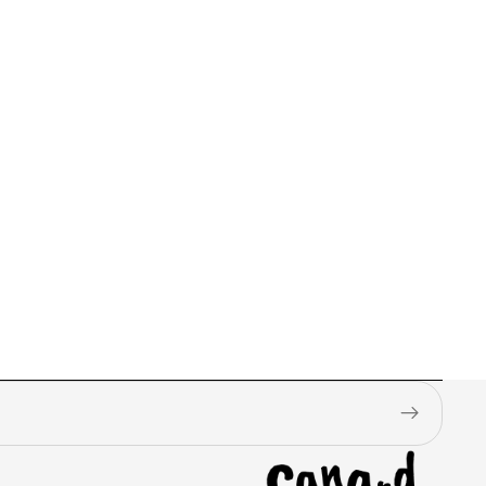
k
gs
n