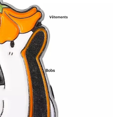
Vêtements
Bobs
Casquettes
Chaussettes
Culottes
Pulls
T-shirts