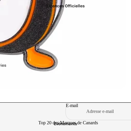
Licences Officielles
ries
Jurassic Park
Stanley Kubric
Justice League
Star Trek
e
Le Grinch
Stranger Thin
s
le Seigneur des
Suicide Squad
E-mail
Anneaux
t Dragons
Transformers
les Dents de la Mer
Top 20 des Marques de Canards
Wonder Woma
Evènements
Les Minions