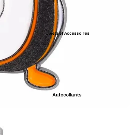
Bracelets
Gris
Colliers
Jaune
Charms
Marron
Pins
Objets et Accessoires
Noir
Tout voir...
Orange
Autocollants
Bougies
Porte-clés
Tirelires