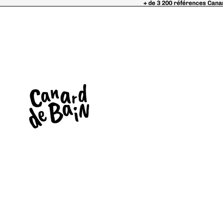
+ de 3 200 références Cana
+ de 3 200 références Cana