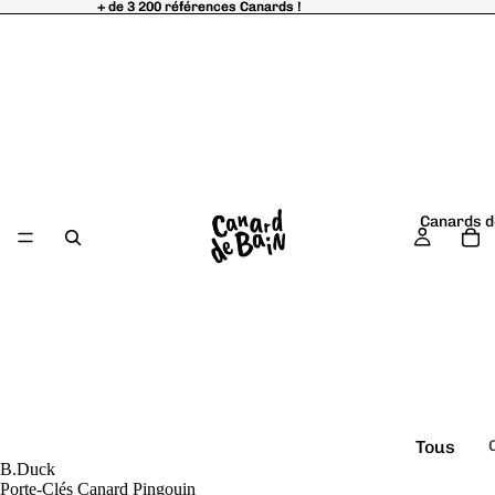
+ de 3 200 références Canards !
+ de 3 200 références Canards !
Canards d
Tous
B.Duck
é
les
Porte-Clés Canard Pingouin