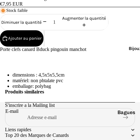
Cana
€7,95 EUR
rds
Stock faible
de
Augmenter la quantité
Diminuer la quantité
Bain
Ajouter au panier
Bijou
Porte clefs canard Bduck pingouin manchot
o
dimensions : 4,5x5x5,5cm
matériel: non phtalate pvc
emballage: polybag
Produits similaires
S'inscrire a la Mailing list
E-mail
Bagues
e
Boucles
Liens rapides
d'oreilles
Top 20 des Marques de Canards