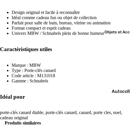
Boutons 
manchet
Design original et facile à reconnaître
Bracelet
Idéal comme cadeau fun ou objet de collection
Parfait pour salle de bain, bureau, vitrine ou animation
Colliers
Format compact et esprit cadeau
Objets et Ac
Univers MBW / Schnabels plein de bonne humeur
Charms
Couleurs
Pins
Caractéristiques utiles
Arc-
Tout voir..
en-
Marque : MBW
ciel
Type : Porte-clés canard
Argen
Code article : M131018
Gamme : Schnabels
té
Autocol
Blanc
Idéal pour
V
Bougies
Bleu
Porte-cl
Doré
porte-clés canard diable, porte-clés canard, canard, porte cles, noel,
cadeau original
Tirelire
Gris
Produits similaires