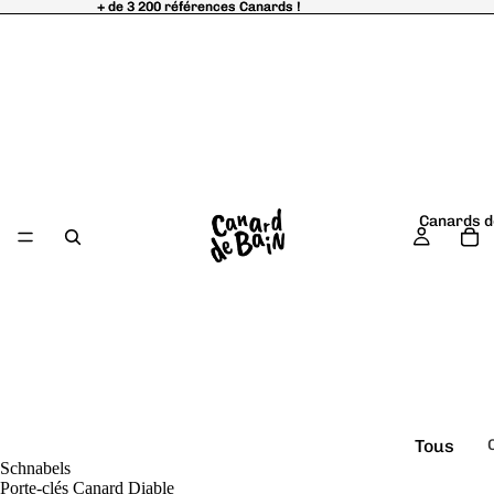
+ de 3 200 références Canards !
+ de 3 200 références Canards !
Canards d
Tous
Schnabels
é
les
Porte-clés Canard Diable