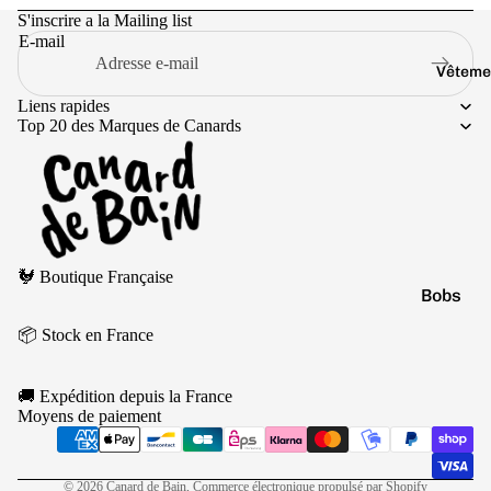
Jaune
S'inscrire a la Mailing list
Marr
E-mail
on
Vêteme
Noir
Liens rapides
Top 20 des Marques de Canards
Orang
e
Politique de remboursement
🐓 Boutique Française
Politique de confidentialité
Bobs
Conditions d’utilisation
Casquet
📦 Stock en France
Politique d’expédition
Chausse
Conditions générales de vente
🚚 Expédition depuis la France
Mentions légales
Culottes
Moyens de paiement
Coordonnées
Pulls
Politique de résiliation
T-shirts
© 2026
Canard de Bain
,
Commerce électronique propulsé par Shopify