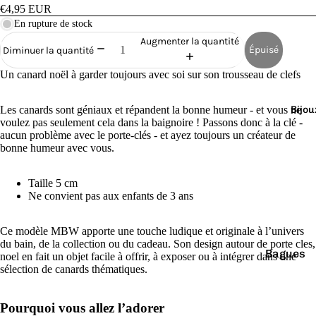
Cana
€4,95 EUR
rds
En rupture de stock
de
Augmenter la quantité
Épuisé
Diminuer la quantité
Bain
Un canard noël à garder toujours avec soi sur son trousseau de clefs
Les canards sont géniaux et répandent la bonne humeur - et vous ne
Bijou
voulez pas seulement cela dans la baignoire ! Passons donc à la clé -
aucun problème avec le porte-clés - et ayez toujours un créateur de
bonne humeur avec vous.
o
Taille 5 cm
Ne convient pas aux enfants de 3 ans
Ce modèle MBW apporte une touche ludique et originale à l’univers
du bain, de la collection ou du cadeau. Son design autour de porte cles,
Bagues
noel en fait un objet facile à offrir, à exposer ou à intégrer dans une
e
sélection de canards thématiques.
Boucles
d'oreilles
Pourquoi vous allez l’adorer