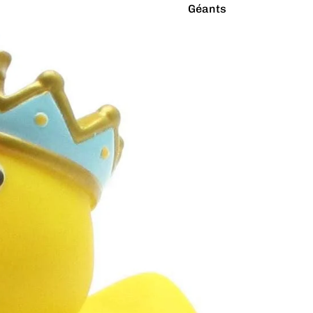
Géants
Latex Naturel
Lumineux
Paillettes
Vibrants
Couleurs
Arc-en-ciel
Rouge
Argenté
Rose
Blanc
Turquoise
Bleu
Vert
Doré
Violet
Gris
Jaune