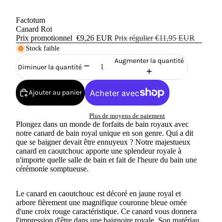
Factotum
Canard Roi
Prix promotionnel
€9,26 EUR
Prix régulier
€11,95 EUR
Stock faible
Augmenter la quantité
Diminuer la quantité
Ajouter au panier
Plus de moyens de paiement
Plongez dans un monde de forfaits de bain royaux avec
notre canard de bain royal unique en son genre. Qui a dit
que se baigner devait être ennuyeux ? Notre majestueux
canard en caoutchouc apporte une splendeur royale à
n'importe quelle salle de bain et fait de l'heure du bain une
cérémonie somptueuse.
Le canard en caoutchouc est décoré en jaune royal et
arbore fièrement une magnifique couronne bleue ornée
d'une croix rouge caractéristique. Ce canard vous donnera
l'impression d'être dans une baignoire royale. Son matériau