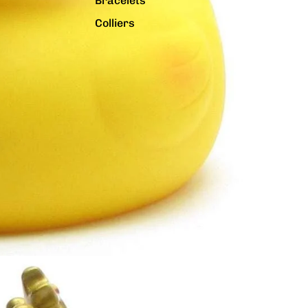
Bracelets
Colliers
Charms
Pins
Tout voir...