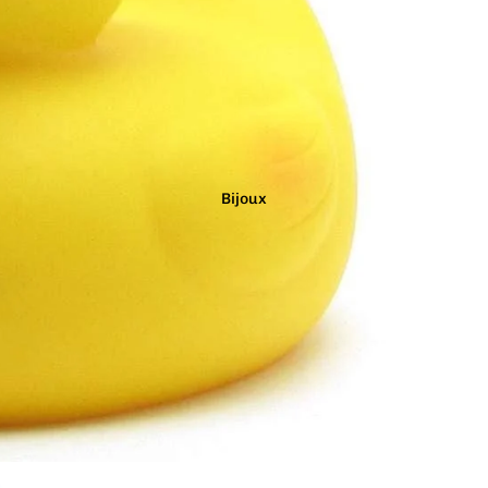
Marron
Noir
Orange
Bijoux