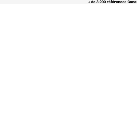
+ de 3 200 références Cana
+ de 3 200 références Cana