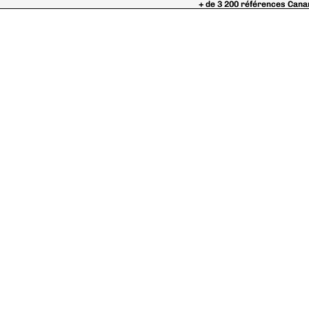
+ de 3 200 références Cana
+ de 3 200 références Cana