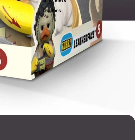
Bracelets
Colliers
Charms
Pins
Tout voir...