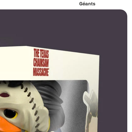
Géants
Latex Naturel
Lumineux
Paillettes
Vibrants
Couleurs
Arc-en-ciel
Rouge
Argenté
Rose
Blanc
Turquoise
Bleu
Vert
Doré
Violet
Gris
Jaune